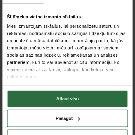
Akcija!
Šī tīmekļa vietne izmanto sīkfailus
Mēs izmantojam sīkfailus, lai personalizētu saturu un
reklāmas, nodrošinātu sociālo saziņas līdzekļu funkcijas
un analizētu mūsu datplūsmu. Informāciju par to, kā jūs
izmantojat mūsu vietni, mēs arī kopīgojam ar saviem
sociālās saziņas līdzekļu, reklamēšanas un analīzes
Akumulatora
Akumulatora sausās un
partneriem, kuri to var apvienot ar citu informāciju, ko
putekļsūcējs MAKITA
slapjās sūkšanas putekļu
viņiem sniedzat vai ko viņi apkopo, kad lietojat viņu
VC005GLZ 40V MAX
sūcējs EGO Power+
XGT
WDV0900E
pakalpojumus.
359,00 €
409,00 €
Ir noliktavā
Ir noliktavā
Atļaut visu
Pielāgot