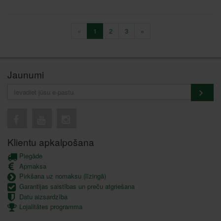
«
1
2
3
»
Jaunumi
Klientu apkalpošana
Piegāde
Apmaksa
Pirkšana uz nomaksu (līzingā)
Garantijas saistības un preču atgriešana
Datu aizsardzība
Lojalitātes programma