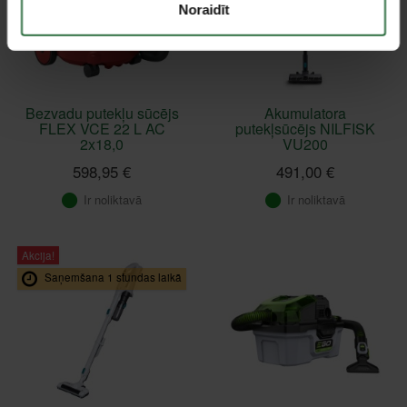
Noraidīt
Bezvadu putekļu sūcējs
Akumulatora
FLEX VCE 22 L AC
putekļsūcējs NILFISK
2x18,0
VU200
598,95 €
491,00 €
Ir noliktavā
Ir noliktavā
Akcija!
Saņemšana 1 stundas laikā