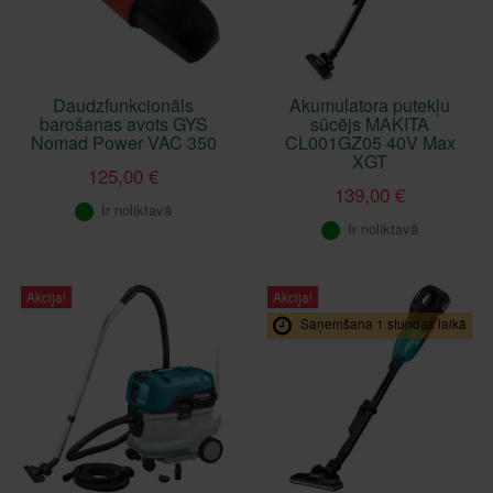
Daudzfunkcionāls
Akumulatora putekļu
barošanas avots GYS
sūcējs MAKITA
Nomad Power VAC 350
CL001GZ05 40V Max
XGT
125,00 €
139,00 €
Ir noliktavā
Ir noliktavā
Akcija!
Akcija!
Saņemšana 1 stundas laikā