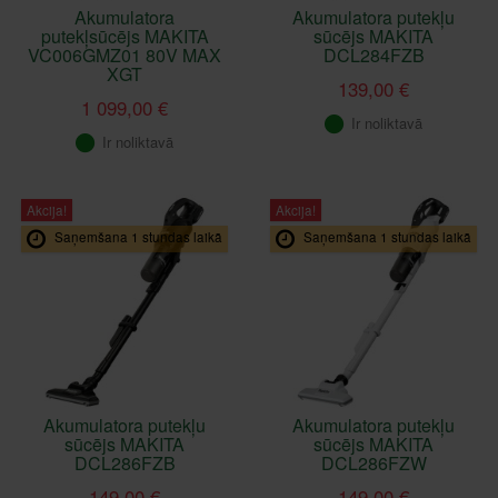
Akumulatora
Akumulatora putekļu
putekļsūcējs MAKITA
sūcējs MAKITA
VC006GMZ01 80V MAX
DCL284FZB
XGT
139,00 €
1 099,00 €
Ir noliktavā
Ir noliktavā
Akcija!
Akcija!
Saņemšana 1 stundas laikā
Saņemšana 1 stundas laikā
Akumulatora putekļu
Akumulatora putekļu
sūcējs MAKITA
sūcējs MAKITA
DCL286FZB
DCL286FZW
149,00 €
149,00 €