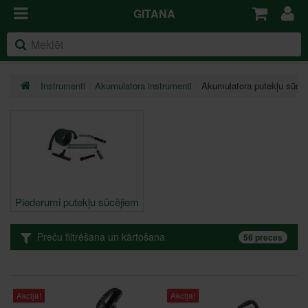
GITANA
Instrumenti
Akumulatora instrumenti
Akumulatora putekļu sūcēj
Piederumi putekļu sūcējiem
Preču filtrēšana un kārtošana
56 preces
Akcija!
Akcija!