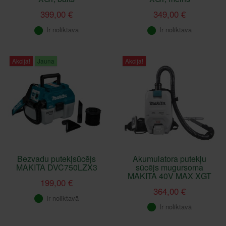
399,00 €
349,00 €
Ir noliktavā
Ir noliktavā
Akcija!
Jauna
Akcija!
Bezvadu putekļsūcējs
Akumulatora putekļu
MAKITA DVC750LZX3
sūcējs mugursoma
MAKITA 40V MAX XGT
199,00 €
364,00 €
Ir noliktavā
Ir noliktavā