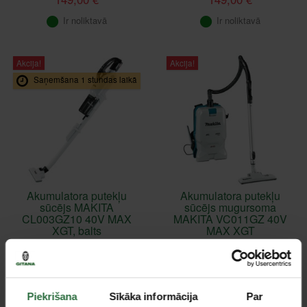
Ir noliktavā
Ir noliktavā
Akcija!
Akcija!
Saņemšana 1 stundas laikā
Akumulatora putekļu
Akumulatora putekļu
sūcējs MAKITA
sūcējs mugursoma
CL003GZ10 40V MAX
MAKITA VC011GZ 40V
XGT, balts
MAX XGT
164,00 €
469,00 €
Ir noliktavā
Ir noliktavā
Piekrišana
Sīkāka informācija
Par