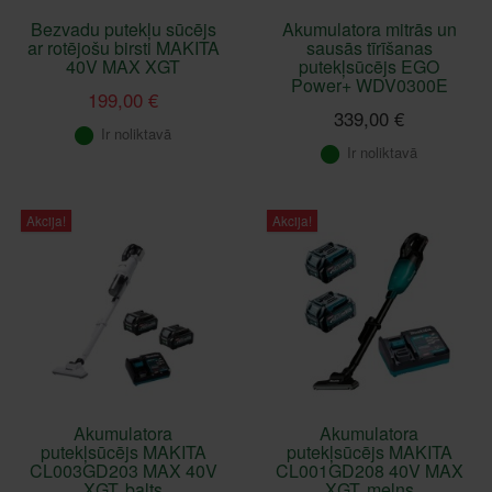
Bezvadu putekļu sūcējs
Akumulatora mitrās un
ar rotējošu birsti MAKITA
sausās tīrīšanas
40V MAX XGT
putekļsūcējs EGO
Power+ WDV0300E
199,00 €
339,00 €
Ir noliktavā
Ir noliktavā
Akcija!
Akcija!
Akumulatora
Akumulatora
putekļsūcējs MAKITA
putekļsūcējs MAKITA
CL003GD203 MAX 40V
CL001GD208 40V MAX
XGT, balts
XGT, melns