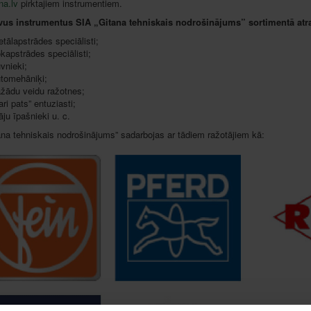
na.lv
pirktajiem instrumentiem.
īvus instrumentus SIA „Gitana tehniskais nodrošinājums” sortimentā atr
etālapstrādes speciālisti;
kapstrādes speciālisti;
vnieki;
tomehāniķi;
žādu veidu ražotnes;
ari pats
”
entuziasti;
ju īpašnieki
u. c.
ana tehniskais nodrošinājums” sadarbojas ar tādiem ražotājiem kā: