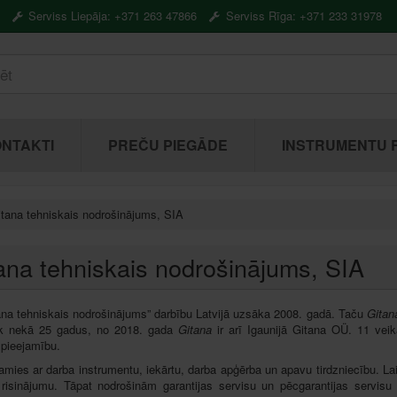
Serviss Liepāja: +371 263 47866
Serviss Rīga: +371 233 31978
NTAKTI
PREČU PIEGĀDE
INSTRUMENTU 
tana tehniskais nodrošinājums, SIA
ana tehniskais nodrošinājums, SIA
ana tehniskais nodrošinājums” darbību Latvijā uzsāka 2008. gadā. Taču
Gita
āk nekā 25 gadus,
no 2018. gada
Gitana
ir arī Igaunijā Gitana OÜ. 11 veik
u
pieejamību
.
amies ar darba instrumentu, iekārtu, darba apģērba un apavu tirdzniecību.
L
a
 risinājumu. Tāpat nodrošinām garantijas servisu un pēcgarantijas servisu 