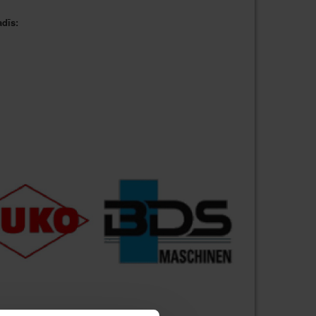
adīs: