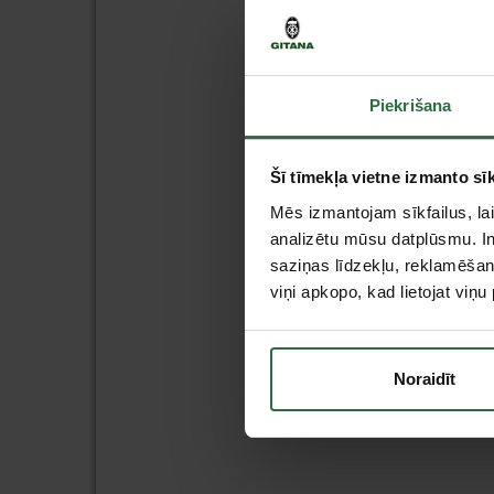
Piekrišana
Šī tīmekļa vietne izmanto sīk
Mēs izmantojam sīkfailus, lai
analizētu mūsu datplūsmu. In
saziņas līdzekļu, reklamēšana
viņi apkopo, kad lietojat viņ
Noraidīt