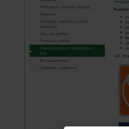
www.gita
Pirkšana uz nomaksu (līzingā)
Kvalitat
Noteikumi
m
Garantijas saistības un preču
ko
atgriešana
bū
au
Datu aizsardzība
da
Privātuma politika
„
d
Gitana tehniskais nodrošinājums,
mā
SIA
SIA „Git
Biznesa klientiem
Lojalitātes programma