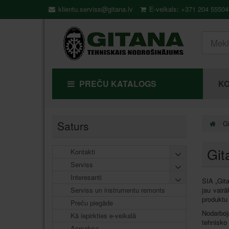
klientu.serviss@gitana.lv
E-veikals: +371 204 55504
PREČU KATALOGS
KO
Saturs
Gi
Git
Kontakti
Serviss
Interesanti
SIA „Git
Serviss un instrumentu remonts
jau vair
produkt
Preču piegāde
Nodarboj
Kā iepirkties e-veikalā
tehnisko
Apmaksa