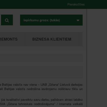
Pierakstīties
Iepirkumu grozs:
(tukšs)
REMONTS
BIZNESA KLIENTIEM
na
Baltijas valstīs nav
viena
– UAB „Gitana” Lietuvā darbojas
ali Baltijas valstīs nodrošina ievērojamu noliktavu tīklu un
i jūs kvalitatīvi paveiktu savu darbu, palīdzam atrast labāko
SIA „Gitana tehniskais nodrošinājums” / interneta veikalā