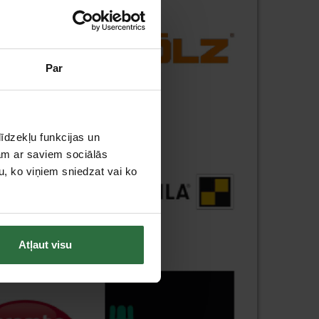
Par
īdzekļu funkcijas un
jam ar saviem sociālās
u, ko viņiem sniedzat vai ko
Atļaut visu