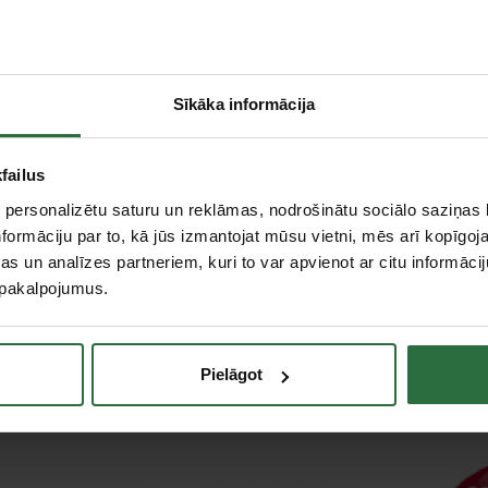
Sīkāka informācija
failus
 personalizētu saturu un reklāmas, nodrošinātu sociālo saziņas l
formāciju par to, kā jūs izmantojat mūsu vietni, mēs arī kopīgo
s un analīzes partneriem, kuri to var apvienot ar citu informācij
u pakalpojumus.
Pielāgot