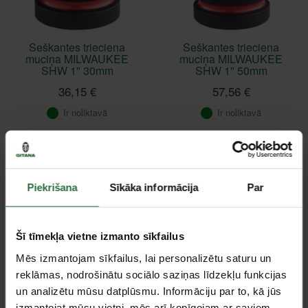
Seškantes trieciena
Seškantes trieciena
muciņa MILWAUKEE
muciņa MILWAUKEE
SHW 1" 30mm
SHW 1" 50mm
36,15 €
57,56 €
Ir noliktavā
Ir noliktavā
Piekrišana
Sīkāka informācija
Par
Šī tīmekļa vietne izmanto sīkfailus
Mēs izmantojam sīkfailus, lai personalizētu saturu un
reklāmas, nodrošinātu sociālo saziņas līdzekļu funkcijas
Seškantes trieciena
Seškantes trieciena
un analizētu mūsu datplūsmu. Informāciju par to, kā jūs
muciņa MILWAUKEE
muciņa MILWAUKEE
izmantojat mūsu vietni, mēs arī kopīgojam ar saviem