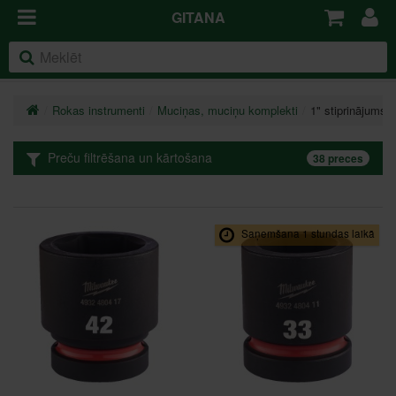
GITANA
Rokas instrumenti
Muciņas, muciņu komplekti
1" stiprinājums
Preču filtrēšana un kārtošana
38 preces
Saņemšana 1 stundas laikā