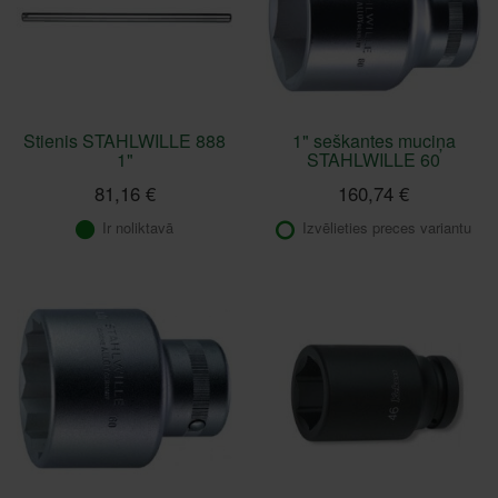
Stienis STAHLWILLE 888
1" seškantes muciņa
1"
STAHLWILLE 60
81,16 €
160,74 €
Ir noliktavā
Izvēlieties preces variantu