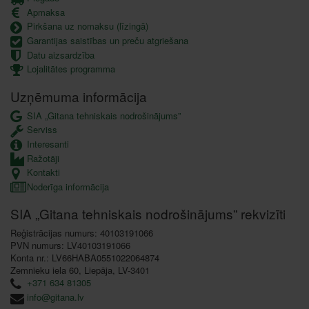
Apmaksa
Pirkšana uz nomaksu (līzingā)
Garantijas saistības un preču atgriešana
Datu aizsardzība
Lojalitātes programma
Uzņēmuma informācija
SIA „Gitana tehniskais nodrošinājums”
Serviss
Interesanti
Ražotāji
Kontakti
Noderīga informācija
SIA „Gitana tehniskais nodrošinājums” rekvizīti
Reģistrācijas numurs: 40103191066
PVN numurs: LV40103191066
Konta nr.: LV66HABA0551022064874
Zemnieku iela 60, Liepāja, LV-3401
+371 634 81305
info@gitana.lv