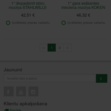
1" divpadsmit stūru
1" gara seškantes
muciņa STAHLWILLE
trieciena muciņa KOKEN
42,51 €
46,32 €
Izvēlieties preces variantu
Izvēlieties preces variantu
«
1
2
»
Jaunumi
Klientu apkalpošana
Piegāde