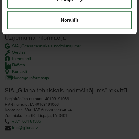
Pirkšana uz nomaksu (līzingā)
Garantijas saistības un preču atgriešana
Datu aizsardzība
Noraidīt
Lojalitātes programma
Uzņēmuma informācija
SIA „Gitana tehniskais nodrošinājums”
Serviss
Interesanti
Ražotāji
Kontakti
Noderīga informācija
SIA „Gitana tehniskais nodrošinājums” rekvizīti
Reģistrācijas numurs: 40103191066
PVN numurs: LV40103191066
Konta nr.: LV66HABA0551022064874
Zemnieku iela 60, Liepāja, LV-3401
+371 634 81305
info@gitana.lv