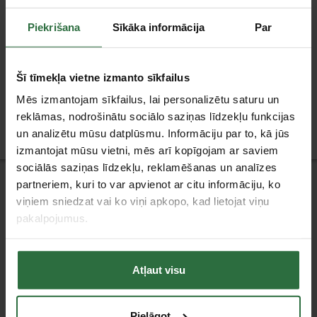
Koka urbji, frēzes
Universālie urbji
Piekrišana
Sīkāka informācija
Par
Šī tīmekļa vietne izmanto sīkfailus
Mēs izmantojam sīkfailus, lai personalizētu saturu un
reklāmas, nodrošinātu sociālo saziņas līdzekļu funkcijas
Betona urbji, frēzes
un analizētu mūsu datplūsmu. Informāciju par to, kā jūs
izmantojat mūsu vietni, mēs arī kopīgojam ar saviem
sociālās saziņas līdzekļu, reklamēšanas un analīzes
Jaunumi
partneriem, kuri to var apvienot ar citu informāciju, ko
viņiem sniedzat vai ko viņi apkopo, kad lietojat viņu
pakalpojumus.
Atļaut visu
Klientu apkalpošana
Piegāde
Apmaksa
Pielāgot