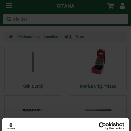
GITANA
Piederumi instrumentiem
Urbji, frēzes
Stikla urbji
Metāla urbji, frēzes