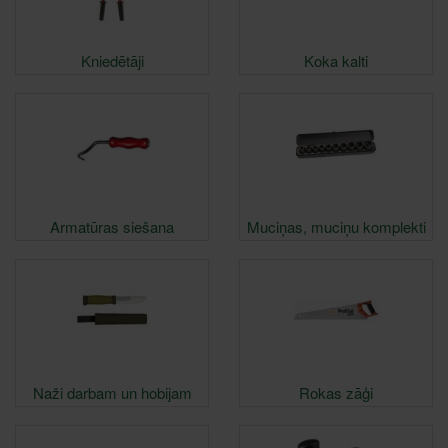
Kniedētāji
Koka kalti
Armatūras siešana
Muciņas, muciņu komplekti
Naži darbam un hobijam
Rokas zāģi