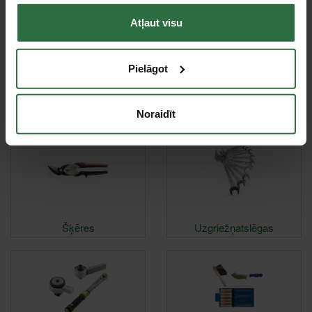
Atļaut visu
Pielāgot
Spīles
Santehnikas instrumenti
Noraidīt
Šķēres
Uzgriežņatslēgas