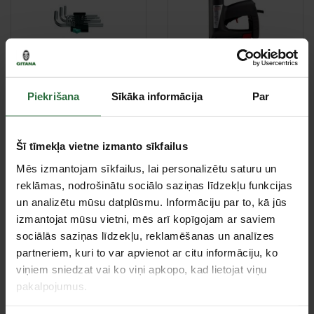
Seškanšu L formas atslēgas
Skavu pistoles
Piekrišana
Sīkāka informācija
Par
Šī tīmekļa vietne izmanto sīkfailus
Mēs izmantojam sīkfailus, lai personalizētu saturu un
reklāmas, nodrošinātu sociālo saziņas līdzekļu funkcijas
Prožektori, gaismekļi
Skrūvgrieži
un analizētu mūsu datplūsmu. Informāciju par to, kā jūs
izmantojat mūsu vietni, mēs arī kopīgojam ar saviem
sociālās saziņas līdzekļu, reklamēšanas un analīzes
partneriem, kuri to var apvienot ar citu informāciju, ko
viņiem sniedzat vai ko viņi apkopo, kad lietojat viņu
pakalpojumus.
Mērinstrumenti
Skrūvgriežu uzgaļi, adapteri