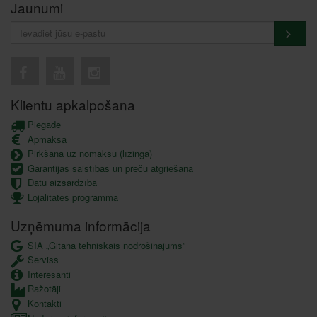
Jaunumi
Klientu apkalpošana
Piegāde
Apmaksa
Pirkšana uz nomaksu (līzingā)
Garantijas saistības un preču atgriešana
Datu aizsardzība
Lojalitātes programma
Uzņēmuma informācija
SIA „Gitana tehniskais nodrošinājums”
Serviss
Interesanti
Ražotāji
Kontakti