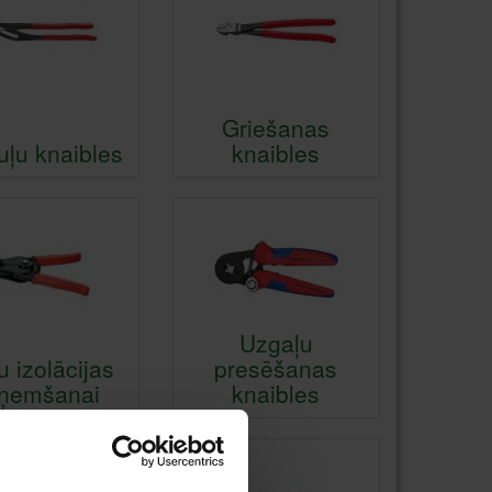
Griešanas
uļu knaibles
knaibles
Uzgaļu
 izolācijas
presēšanas
ņemšanai
knaibles