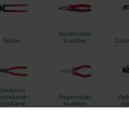
Kombinētās
Spīles
knaibles
Caur
Gredzenu
spiešanai /
Pagarinātas
Vadu
izplešanai
knaibles
no