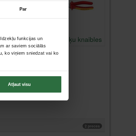
Par
īļknaibles
Elektriķu knaibles
īdzekļu funkcijas un
jam ar saviem sociālās
u, ko viņiem sniedzat vai ko
Atļaut visu
2 preces