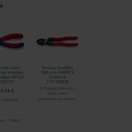
cīzas sānu
Skrūvju knaibles
nas knaibles
160 mm KNIPEX
onikai NIPEX
CoBolt S
752115
7101160SB
Piegāde aptuveni 3
3,04 €
nedēļu laikā,
precizēsim pa e-pastu.
r noliktavā
ts 1 - 2 no 2