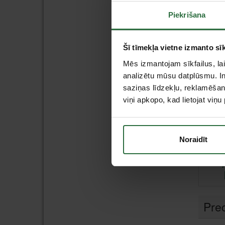
Piekrišana
Šī tīmekļa vietne izmanto sīk
Mēs izmantojam sīkfailus, lai
analizētu mūsu datplūsmu. In
saziņas līdzekļu, reklamēšana
viņi apkopo, kad lietojat viņ
Noraidīt
Pre