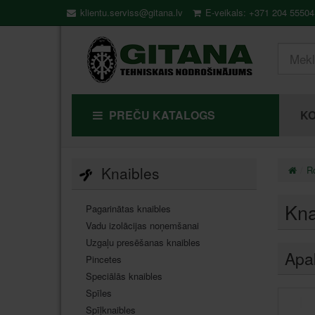
klientu.serviss@gitana.lv
E-veikals: +371 204 55504
PREČU KATALOGS
KO
Knaibles
Ro
Kna
Pagarinātas knaibles
Vadu izolācijas noņemšanai
Uzgaļu presēšanas knaibles
Apa
Pincetes
Speciālās knaibles
Spīles
Spīļknaibles