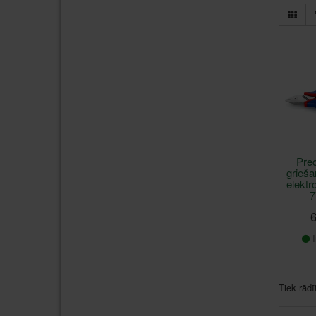
Pre
grieša
elektr
7
6
I
Tiek rādī