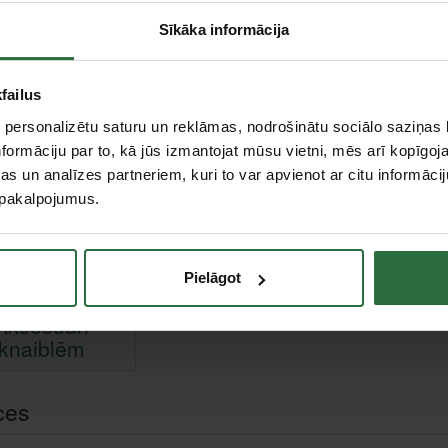
Sīkāka informācija
failus
Speciālās
Pincetes
knaibles
Sp
 personalizētu saturu un reklāmas, nodrošinātu sociālo saziņas l
formāciju par to, kā jūs izmantojat mūsu vietni, mēs arī kopīgo
s un analīzes partneriem, kuri to var apvienot ar citu informācij
u pakalpojumus.
Pielāgot
Aksesuāri
knaiblēm
ces