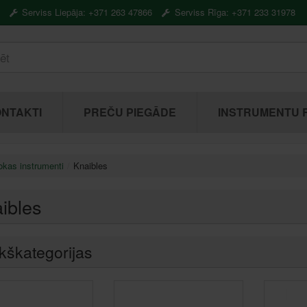
Serviss Liepāja: +371 263 47866
Serviss Rīga: +371 233 31978
NTAKTI
PREČU PIEGĀDE
INSTRUMENTU 
kas instrumenti
Knaibles
ibles
kškategorijas