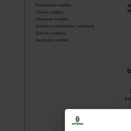
Kombinētās knaibles
Cauruļu knaibles
Griešanas knaibles
Gredzenu saspiešanai / izplešanai
Elektriķu knaibles
Aksesuāri knaiblēm
sa