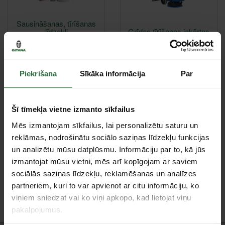
Sausināšanas, tīrīšanas
līdzekļi
Grīdas tīrīšanas iekārtas
Piekrišana
Sīkāka informācija
Par
Šī tīmekļa vietne izmanto sīkfailus
Putekļu sūcēji
Šļūtenes pārtikas produktiem
Mēs izmantojam sīkfailus, lai personalizētu saturu un
reklāmas, nodrošinātu sociālo saziņas līdzekļu funkcijas
un analizētu mūsu datplūsmu. Informāciju par to, kā jūs
izmantojat mūsu vietni, mēs arī kopīgojam ar saviem
sociālās saziņas līdzekļu, reklamēšanas un analīzes
partneriem, kuri to var apvienot ar citu informāciju, ko
Ūdens pistoles
viņiem sniedzat vai ko viņi apkopo, kad lietojat viņu
pakalpojumus.