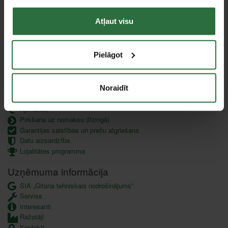
Jaunumi
Atļaut visu
Pielāgot
Klientu apkalpošana
Noraidīt
Piegāde
Apmaksa
Pirkšana uz nomaksu (līzingā)
Garantijas saistības un preču atgriešana
Datu aizsardzība
Lojalitātes programma
Uzņēmuma informācija
SIA „Gitana tehniskais nodrošinājums”
Serviss
Interesanti
Ražotāji
Kontakti