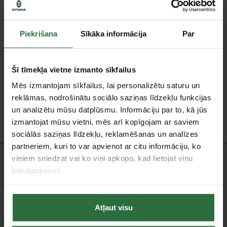
Piekrišana
Sīkāka informācija
Par
Acu skalošanas šķidrums
Acu skalošanas šķidrums
PLUM 500ml
PLUM 200ml
Šī tīmekļa vietne izmanto sīkfailus
18,51 €
14,25 €
Mēs izmantojam sīkfailus, lai personalizētu saturu un
reklāmas, nodrošinātu sociālo saziņas līdzekļu funkcijas
Ir noliktavā
Ir noliktavā
un analizētu mūsu datplūsmu. Informāciju par to, kā jūs
izmantojat mūsu vietni, mēs arī kopīgojam ar saviem
sociālās saziņas līdzekļu, reklamēšanas un analīzes
partneriem, kuri to var apvienot ar citu informāciju, ko
Jaunumi
viņiem sniedzat vai ko viņi apkopo, kad lietojat viņu
pakalpojumus.
Atļaut visu