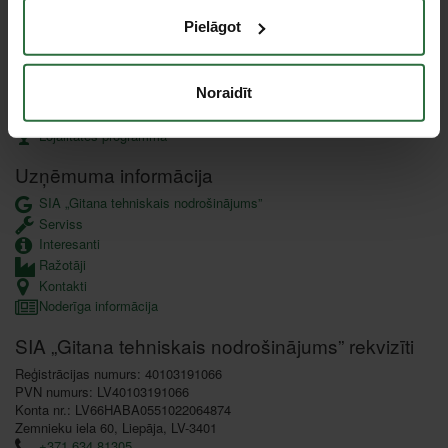
Klientu apkalpošana
Pielāgot
Piegāde
Apmaksa
Pirkšana uz nomaksu (līzingā)
Noraidīt
Garantijas saistības un preču atgriešana
Datu aizsardzība
Lojalitātes programma
Uzņēmuma informācija
SIA „Gitana tehniskais nodrošinājums”
Serviss
Interesanti
Ražotāji
Kontakti
Noderīga informācija
SIA „Gitana tehniskais nodrošinājums” rekvizīti
Reģistrācijas numurs: 40103191066
PVN numurs: LV40103191066
Konta nr.: LV66HABA0551022064874
Zemnieku iela 60, Liepāja, LV-3401
+371 634 81305