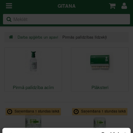
GITANA
Darba apģērbs un apavi
Pirmās palīdzības līdzekļi
Pirmā palīdzība acīm
Plāksteri
Saņemšana 1 stundas laikā
Saņemšana 1 stundas laikā