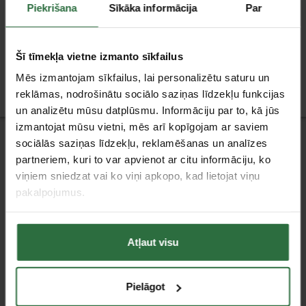
Trieciena seškantes
Piekrišana
Sīkāka informācija
Par
muciņa KOKEN 1-1/2"
118,71 €
Šī tīmekļa vietne izmanto sīkfailus
Ir noliktavā
Mēs izmantojam sīkfailus, lai personalizētu saturu un
reklāmas, nodrošinātu sociālo saziņas līdzekļu funkcijas
un analizētu mūsu datplūsmu. Informāciju par to, kā jūs
izmantojat mūsu vietni, mēs arī kopīgojam ar saviem
Jaunumi
sociālās saziņas līdzekļu, reklamēšanas un analīzes
partneriem, kuri to var apvienot ar citu informāciju, ko
viņiem sniedzat vai ko viņi apkopo, kad lietojat viņu
pakalpojumus.
Klientu apkalpošana
Atļaut visu
Piegāde
Apmaksa
Pirkšana uz nomaksu (līzingā)
Pielāgot
Garantijas saistības un preču atgriešana