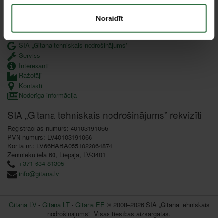
Datu aizsardzība
Lojalitātes programma
Noraidīt
Uzņēmuma informācija
SIA „Gitana tehniskais nodrošinājums”
Serviss
Interesanti
Ražotāji
Kontakti
Noderīga informācija
SIA „Gitana tehniskais nodrošinājums” rekvizīti
Reģistrācijas numurs: 40103191066
PVN numurs: LV40103191066
Konta nr.: LV66HABA0551022064874
Zemnieku iela 60, Liepāja, LV-3401
+371 634 81305
info@gitana.lv
Gitana LV
-
Gitana LT
-
Gitana EE
© 2008–2026 SIA „Gitana tehniskais
nodrošinājums”. Visas tiesības aizsargātas.