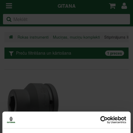
GITANA
Rokas instrumenti
Muciņas, muciņu komplekti
Stiprinājums liel
Preču filtrēšana un kārtošana
1 preces