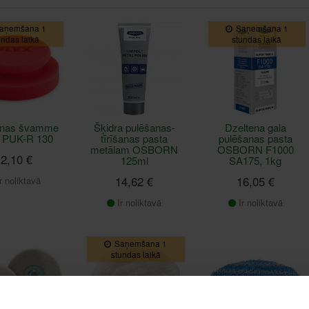
aņemšana 1
Saņemšana 1
undas laikā
stundas laikā
anas švamme
Šķidra pulēšanas-
Dzeltena gala
 PUK-R 130
tīrīšanas pasta
pulēšanas pasta
metālam OSBORN
OSBORN F1000
2,10 €
125ml
SA175, 1kg
14,62 €
16,05 €
r noliktavā
Ir noliktavā
Ir noliktavā
Saņemšana 1
stundas laikā