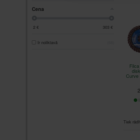
Cena
2
€
303
€
Ir noliktavā
68
Filca
dis
Curve
2
I
Tiek rādī