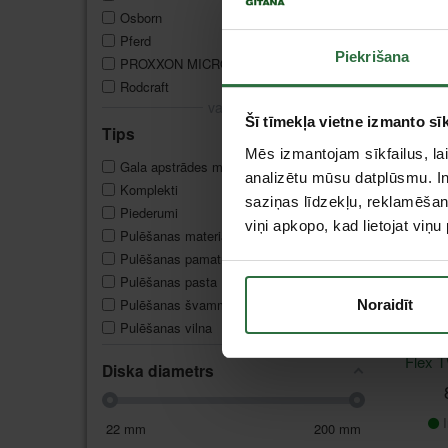
Osborn
10
Pferd
24
Pulē
Piekrišana
PROXXON MICROMOT
4
PFER
Rodcraft
1
vairāk...
Šī tīmekļa vietne izmanto sīk
I
Tips
Mēs izmantojam sīkfailus, lai
Gala apstrādes materiāli
14
analizētu mūsu datplūsmu. In
Komplekti
2
saziņas līdzekļu, reklamēšana
Piederumi
1
viņi apkopo, kad lietojat viņ
Pulēšanas materiāli
31
Pulēšanas pamatne
3
Pulēšanas pasta
18
Pulēšanas švamme
27
Noraidīt
Pulēšanas vilna
4
Pulē
Flex 
Diska diametrs
I
22
mm
200
mm