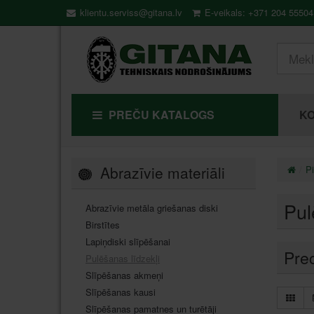
klientu.serviss@gitana.lv
E-veikals: +371 204 55504
PREČU KATALOGS
KO
Abrazīvie materiāli
P
Pul
Abrazīvie metāla griešanas diski
Birstītes
Lapiņdiski slīpēšanai
Pre
Pulēšanas līdzekļi
Slīpēšanas akmeņi
Slīpēšanas kausi
Slīpēšanas pamatnes un turētāji