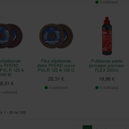
Ir noliktavā
 slīpēšanas
Filca slīpēšanas
Pulēšanas pasta
ks PFERD
disks PFERD curve
pirmajam posmam
 PVL-R 125 A
PVL-R 125 A 100 G
FLEX 250ml
180 M
28,31 €
19,96 €
8,31 €
Ir noliktavā
Ir noliktavā
r noliktavā
ts 1 - 20 no 102