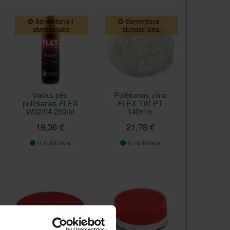
Saņemšana 1
Saņemšana 1
stundas laikā
stundas laikā
Vasks pēc
Pulēšanas vilna
pulēšanas FLEX
FLEX TW-PT
W02/04 250ml
140mm
19,36 €
21,78 €
Ir noliktavā
Ir noliktavā