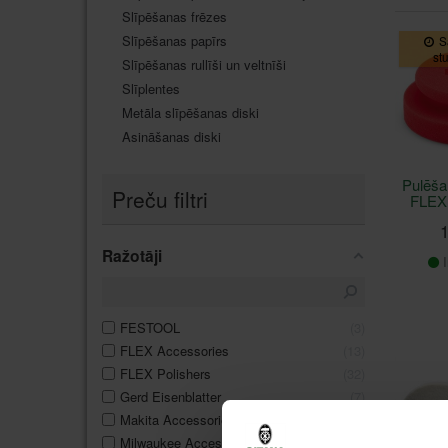
Slīpēšanas frēzes
Slīpēšanas papīrs
S
st
Slīpēšanas rullīši un veltnīši
Slīplentes
Metāla slīpēšanas diski
Asināšanas diski
Pulēš
Preču filtri
FLEX
1
Ražotāji
I
FESTOOL
3
FLEX Accessories
13
FLEX Polishers
32
Gerd Eisenblatter
7
Makita Accessories
3
Milwaukee Accessories
1