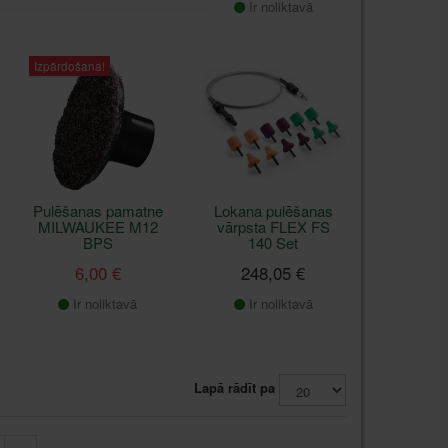
Ir noliktavā
Izpārdošana!
Pulēšanas pamatne
Lokana pulēšanas
MILWAUKEE M12
vārpsta FLEX FS
BPS
140 Set
6,00 €
248,05 €
Ir noliktavā
Ir noliktavā
Lapā rādīt pa