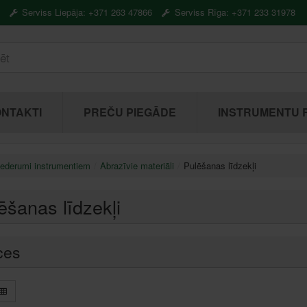
Serviss Liepāja: +371 263 47866
Serviss Rīga: +371 233 31978
NTAKTI
PREČU PIEGĀDE
INSTRUMENTU 
iederumi instrumentiem
Abrazīvie materiāli
Pulēšanas līdzekļi
ēšanas līdzekļi
ces