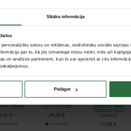
šanas disks
Pulēšanas vilna
Mikrošķiedras
Sīkāka informācija
D CD FR 50
FLEX TW-PT
pulēšanas pamatne
160mm
FLEX MC-PT 160
2,66 €
25,41 €
19,36 €
failus
r noliktavā
Ir noliktavā
Ir noliktavā
 personalizētu saturu un reklāmas, nodrošinātu sociālo saziņas l
formāciju par to, kā jūs izmantojat mūsu vietni, mēs arī kopīgo
s un analīzes partneriem, kuri to var apvienot ar citu informācij
Saņemšana 1
Saņemšana 1
stundas laikā
stundas laikā
u pakalpojumus.
Pielāgot
šanas vilna
Pulēšanas švamme
Sākotnējās
TW-PT 80mm
FLEX PS-O 200
pulēšanas disks
OSBORN Sisal
8,47 €
24,20 €
100xM14
17,62 €
r noliktavā
Ir noliktavā