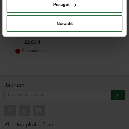
Pielāgot
Noraidīt
Pincete KNIPEX 922108
22,02 €
Pasūtāma prece
Jaunumi
Klientu apkalpošana