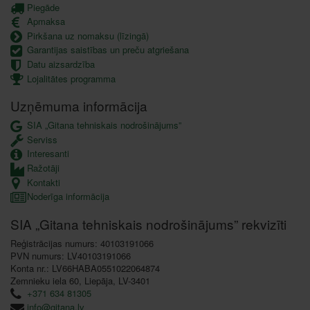
Piegāde
Apmaksa
Pirkšana uz nomaksu (līzingā)
Garantijas saistības un preču atgriešana
Datu aizsardzība
Lojalitātes programma
Uzņēmuma informācija
SIA „Gitana tehniskais nodrošinājums”
Serviss
Interesanti
Ražotāji
Kontakti
Noderīga informācija
SIA „Gitana tehniskais nodrošinājums” rekvizīti
Reģistrācijas numurs: 40103191066
PVN numurs: LV40103191066
Konta nr.: LV66HABA0551022064874
Zemnieku iela 60, Liepāja, LV-3401
+371 634 81305
info@gitana.lv