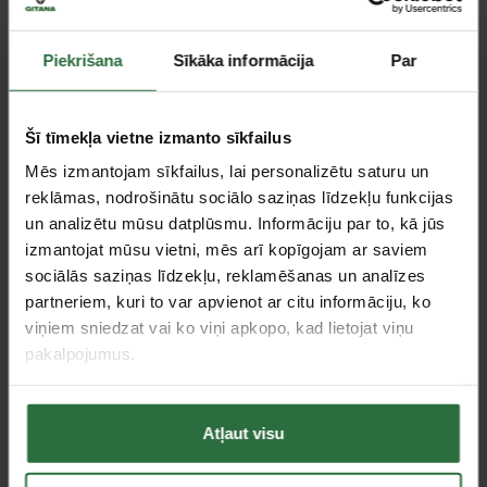
Piekrišana
Sīkāka informācija
Par
Šī tīmekļa vietne izmanto sīkfailus
Mēs izmantojam sīkfailus, lai personalizētu saturu un
reklāmas, nodrošinātu sociālo saziņas līdzekļu funkcijas
un analizētu mūsu datplūsmu. Informāciju par to, kā jūs
Pincetas KNIPEX
Pincetas KNIPEX ESD
izmantojat mūsu vietni, mēs arī kopīgojam ar saviem
929589
Inox
sociālās saziņas līdzekļu, reklamēšanas un analīzes
29,52 €
23,23 €
partneriem, kuri to var apvienot ar citu informāciju, ko
viņiem sniedzat vai ko viņi apkopo, kad lietojat viņu
Pasūtāma prece
Pasūtāma prece
pakalpojumus.
Atļaut visu