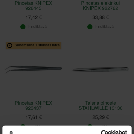
Pincetas KNIPEX
Pincetas elektrikui
926443
KNIPEX 922762
17,42 €
33,88 €
Ir noliktavā
Ir noliktavā
Saņemšana 1 stundas laikā
Pincetas KNIPEX
Taisna pincete
923437
STAHLWILLE 13130
17,61 €
25,29 €
Ir noliktavā
Ir noliktavā