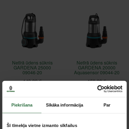
Netīrā ūdens sūknis
Netīrā ūdens sūknis
GARDENA 25000
GARDENA 20000
09046-20
Aquasensor 09044-20
149,99 €
159,99 €
Ir noliktavā
Ir noliktavā
Piekrišana
Sīkāka informācija
Par
Šī tīmekļa vietne izmanto sīkfailus