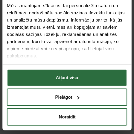
Mēs izmantojam sīkfailus, lai personalizētu saturu un
reklāmas, nodrošinātu sociālo saziņas līdzekļu funkcijas
un analizētu mūsu datplūsmu. Informāciju par to, kā jūs
izmantojat mūsu vietni, mēs arī kopīgojam ar saviem
sociālās saziņas līdzekļu, reklamēšanas un analīzes
Elastīgs savienotājs
Elastīgs savienotājs
GARDENA 02739-20
GARDENA 02740-20
partneriem, kuri to var apvienot ar citu informāciju, ko
3/4"x1/2"
3/4"x3/4"
viņiem sniedzat vai ko viņi apkopo, kad lietojat viņu
10,59 €
10,59 €
pakalpojumus.
Ir noliktavā
Ir noliktavā
Atļaut visu
Saņemšana 1 stundas laikā
Pielāgot
Noraidīt