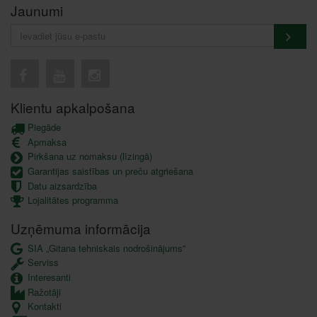
Jaunumi
Klientu apkalpošana
Piegāde
Apmaksa
Pirkšana uz nomaksu (līzingā)
Garantijas saistības un preču atgriešana
Datu aizsardzība
Lojalitātes programma
Uzņēmuma informācija
SIA „Gitana tehniskais nodrošinājums”
Serviss
Interesanti
Ražotāji
Kontakti