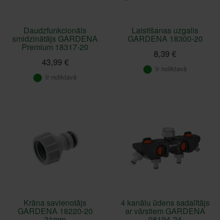
Daudzfunkcionāls
Laistīšanas uzgalis
smidzinātājs GARDENA
GARDENA 18300-20
Premium 18317-20
8,39 €
43,99 €
Ir noliktavā
Ir noliktavā
Krāna savienotājs
4 kanālu ūdens sadalītājs
GARDENA 18220-20
ar vārstiem GARDENA
21mm
08194-24