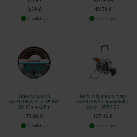
3,29 €
42,59 €
Ir noliktavā
Ir noliktavā
Ūdens šļūtene
Metāla šļūtenes ratiņi
GARDENA Flex 18053-
GARDENA CleverRoll L
20 19mmx25m
Easy 18550-20
71,99 €
127,49 €
Ir noliktavā
Ir noliktavā