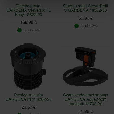
Šļūtenes ratiņi
Šļūteņu ratiņi CleverRolll
GARDENA CleverRoll L
S GARDENA 18502-50
Easy 18522-20
59,99 €
158,99 €
Ir noliktavā
Ir noliktavā
Pieslēguma aka
Svārstveida smidzinātājs
GARDENA Profi 8262-20
GARDENA AquaZoom
compact 18708-20
23,59 €
41,29 €