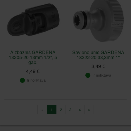
Aizbāznis GARDENA
Savienojums GARDENA
13205-20 13mm 1/2'', 5
18222-20 33,3mm 1"
gab.
3,49 €
4,49 €
Ir noliktavā
Ir noliktavā
«
1
2
3
4
»