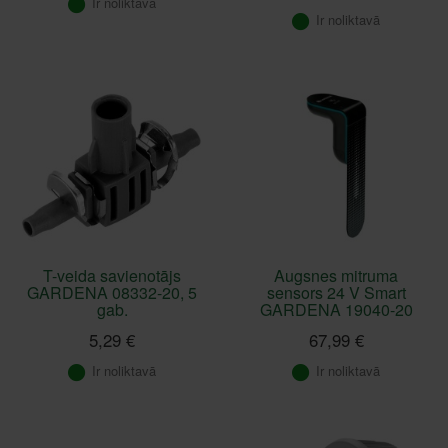
Ir noliktavā
Ir noliktavā
T-veida savienotājs
Augsnes mitruma
GARDENA 08332-20, 5
sensors 24 V Smart
gab.
GARDENA 19040-20
5,29 €
67,99 €
Ir noliktavā
Ir noliktavā