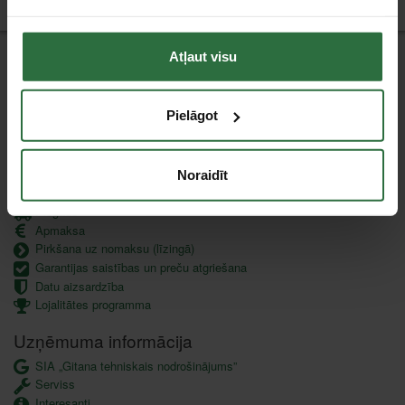
Atļaut visu
Jaunumi
Pielāgot
Noraidīt
Klientu apkalpošana
Piegāde
Apmaksa
Pirkšana uz nomaksu (līzingā)
Garantijas saistības un preču atgriešana
Datu aizsardzība
Lojalitātes programma
Uzņēmuma informācija
SIA „Gitana tehniskais nodrošinājums”
Serviss
Interesanti