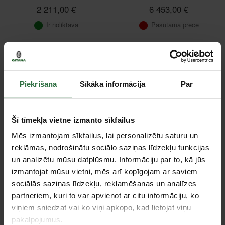
2 211,00 €
6 453,00 €
Ir noliktavā
Pasūtāma prece
Piekrišana
Sīkāka informācija
Par
Šī tīmekļa vietne izmanto sīkfailus
Mēs izmantojam sīkfailus, lai personalizētu saturu un
reklāmas, nodrošinātu sociālo saziņas līdzekļu funkcijas
Līdzstrāvas metināšanas
un analizētu mūsu datplūsmu. Informāciju par to, kā jūs
ģenerators SDMO
WELDARC 200 C5
izmantojat mūsu vietni, mēs arī kopīgojam ar saviem
2 041,86 €
sociālās saziņas līdzekļu, reklamēšanas un analīzes
partneriem, kuri to var apvienot ar citu informāciju, ko
Pasūtāma prece
viņiem sniedzat vai ko viņi apkopo, kad lietojat viņu
pakalpojumus.