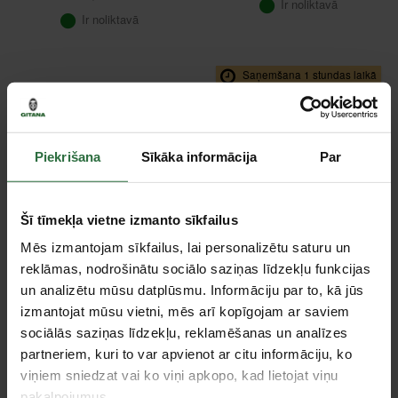
Ir noliktavā
Ir noliktavā
Saņemšana 1 stundas laikā
Piekrišana
Sīkāka informācija
Par
Šī tīmekļa vietne izmanto sīkfailus
Nazis filēšanai MORA
Kabeļu nazis KNIPEX
Mēs izmantojam sīkfailus, lai personalizētu saturu un
Fishing Fillet 155
9854
reklāmas, nodrošinātu sociālo saziņas līdzekļu funkcijas
45,97 €
20,57 €
un analizētu mūsu datplūsmu. Informāciju par to, kā jūs
izmantojat mūsu vietni, mēs arī kopīgojam ar saviem
Ir noliktavā
Ir noliktavā
sociālās saziņas līdzekļu, reklamēšanas un analīzes
partneriem, kuri to var apvienot ar citu informāciju, ko
viņiem sniedzat vai ko viņi apkopo, kad lietojat viņu
pakalpojumus.