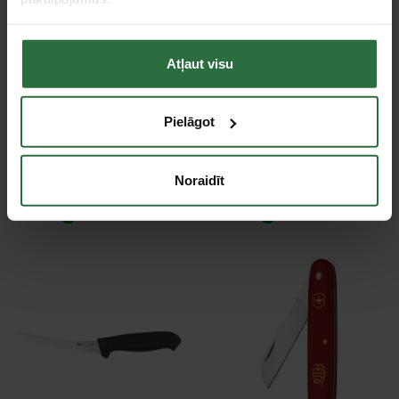
Atļaut visu
Pielāgot
Peilis kabeliui KNIPEX
Kabeļu nazis KNIPEX
162016SB
9852
Noraidīt
31,52 €
20,51 €
Ir noliktavā
Ir noliktavā