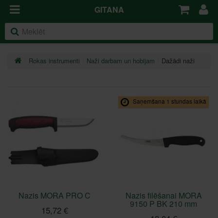
GITANA
Rokas instrumenti
Naži darbam un hobijam
Dažādi naži
Saņemšana 1 stundas laikā
Nazis MORA PRO C
Nazis filēšanai MORA
9150 P BK 210 mm
15,72 €