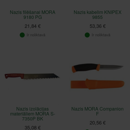
Nazis filēšanai MORA
Nazis kabelim KNIPEX
9180 PG
9855
21,84 €
53,36 €
Ir noliktavā
Ir noliktavā
Nazis izolācijas
Nazis MORA Companion
materiāliem MORA S-
F
7350P BK
20,56 €
35,08 €