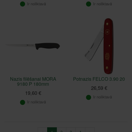
Ir noliktavā
Ir noliktavā
Nazis filēšanai MORA
Potnazis FELCO 3.90 20
9180 P 180mm
26,59 €
19,60 €
Ir noliktavā
Ir noliktavā
«
1
2
3
4
»