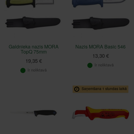
Galdnieka nazis MORA
Nazis MORA Basic 546
TopQ 75mm
13,30 €
19,35 €
Ir noliktavā
Ir noliktavā
Saņemšana 1 stundas laikā