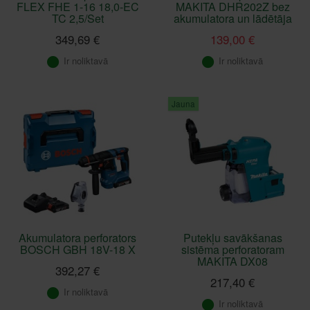
FLEX FHE 1-16 18,0-EC
MAKITA DHR202Z bez
TC 2,5/Set
akumulatora un lādētāja
349,69 €
139,00 €
Ir noliktavā
Ir noliktavā
Jauna
Akumulatora perforators
Putekļu savākšanas
BOSCH GBH 18V-18 X
sistēma perforatoram
MAKITA DX08
392,27 €
217,40 €
Ir noliktavā
Ir noliktavā