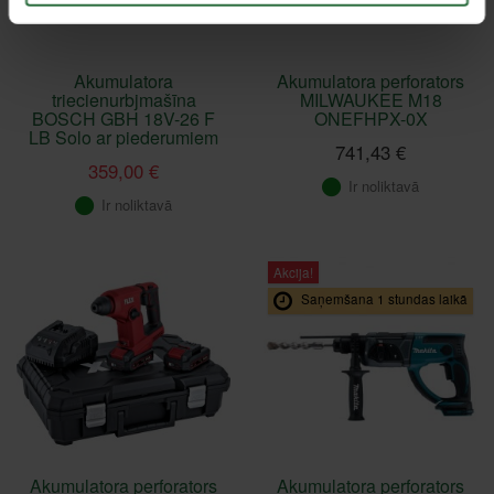
Akumulatora
Akumulatora perforators
triecienurbjmašīna
MILWAUKEE M18
BOSCH GBH 18V-26 F
ONEFHPX-0X
LB Solo ar piederumiem
741,43 €
359,00 €
Ir noliktavā
Ir noliktavā
Akcija!
Saņemšana 1 stundas laikā
Akumulatora perforators
Akumulatora perforators