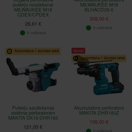
putekļu nosūkšanai
MILWAUKEE M18
MILWAUKEE M18
BLHACD26-0
CDEX/CPDEX
309,00 €
26,61 €
Ir noliktavā
Ir noliktavā
Akcija!
Saņemšana 1 stundas laikā
Saņemšana 1 stundas laikā
Putekļu savākšanas
Akumulatora perforators
sistēma perforatoram
MAKITA DHR183Z
MAKITA DX16 DHR183
199,00 €
121,00 €
Ir noliktavā