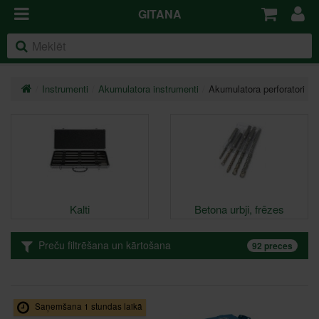
GITANA
Instrumenti
Akumulatora instrumenti
Akumulatora perforatori
Kalti
Betona urbji, frēzes
Preču filtrēšana un kārtošana
92 preces
Saņemšana 1 stundas laikā