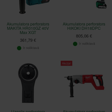
Akumulatora perforators
Akumulatora perforators
MAKITA HR010GZ 40V
HiKOKI DH18DPC
Max XGT
805,06 €
361,79 €
Ir noliktavā
Ir noliktavā
Akcija!
Uzgalis perforatora
Akumulatora perforators