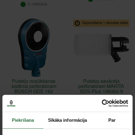
Ir noliktavā
Saņemšana 1 stundas laikā
Putekļu nosūkšanas
Putekļu savācējs
sistēma perforatoram
perforatoram MAKITA
BOSCH GDE 162
SDS-Plus 198362-9
72,18 €
14,81 €
Ir noliktavā
Ir noliktavā
Piekrišana
Sīkāka informācija
Par