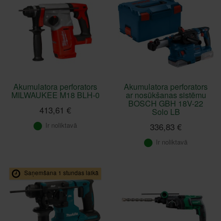
Akumulatora perforators
Akumulatora perforators
MILWAUKEE M18 BLH-0
ar nosūkšanas sistēmu
BOSCH GBH 18V-22
413,61 €
Solo LB
Ir noliktavā
336,83 €
Ir noliktavā
Saņemšana 1 stundas laikā