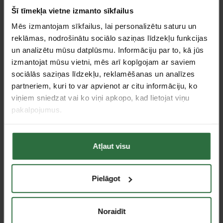
Šī tīmekļa vietne izmanto sīkfailus
Mēs izmantojam sīkfailus, lai personalizētu saturu un
reklāmas, nodrošinātu sociālo saziņas līdzekļu funkcijas
un analizētu mūsu datplūsmu. Informāciju par to, kā jūs
izmantojat mūsu vietni, mēs arī kopīgojam ar saviem
sociālās saziņas līdzekļu, reklamēšanas un analīzes
Putekļu nosūkšanas
Putekļu nosūkšanas
partneriem, kuri to var apvienot ar citu informāciju, ko
sistēma perforatoram
sistēma perforatoram
viņiem sniedzat vai ko viņi apkopo, kad lietojat viņu
BOSCH GDE 68
BOSCH GDE 18V-16
pakalpojumus.
53,36 €
150,63 €
Ir noliktavā
Ir noliktavā
Atļaut visu
Akcija!
Saņemšana 1 stundas laikā
Pielāgot
Noraidīt