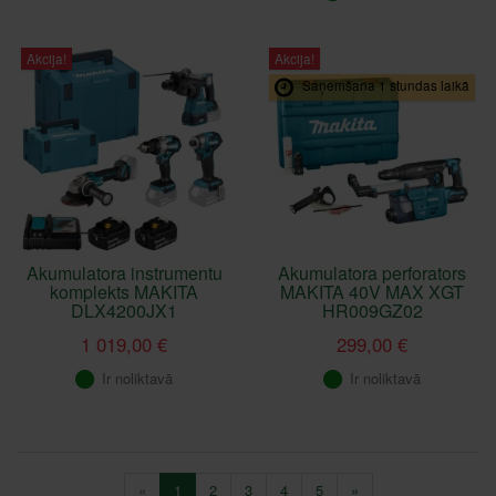
Akcija!
Akcija!
Saņemšana 1 stundas laikā
Akumulatora instrumentu
Akumulatora perforators
komplekts MAKITA
MAKITA 40V MAX XGT
DLX4200JX1
HR009GZ02
1 019,00 €
299,00 €
Ir noliktavā
Ir noliktavā
«
1
2
3
4
5
»