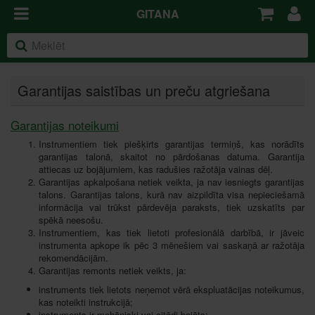
GITANA
Garantijas saistības un preču atgriešana
Garantijas noteikumi
Instrumentiem tiek piešķirts garantijas termiņš, kas norādīts
garantijas talonā, skaitot no pārdošanas datuma. Garantija
attiecas uz bojājumiem, kas radušies ražotāja vainas dēļ.
Garantijas apkalpošana netiek veikta, ja nav iesniegts garantijas
talons. Garantijas talons, kurā nav aizpildīta visa nepieciešamā
informācija vai trūkst pārdevēja paraksts, tiek uzskatīts par
spēkā neesošu.
Instrumentiem, kas tiek lietoti profesionālā darbībā, ir jāveic
instrumenta apkope ik pēc 3 mēnešiem vai saskaņā ar ražotāja
rekomendācijām.
Garantijas remonts netiek veikts, ja:
instruments tiek lietots neņemot vērā ekspluatācijas noteikumus,
kas noteikti instrukcijā;
instruments ir mehāniski vai citādi bojāts;