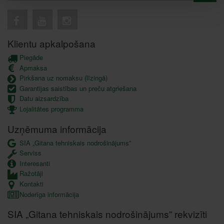
Klientu apkalpošana
Piegāde
Apmaksa
Pirkšana uz nomaksu (līzingā)
Garantijas saistības un preču atgriešana
Datu aizsardzība
Lojalitātes programma
Uzņēmuma informācija
SIA „Gitana tehniskais nodrošinājums”
Serviss
Interesanti
Ražotāji
Kontakti
Noderīga informācija
SIA „Gitana tehniskais nodrošinājums” rekvizīti