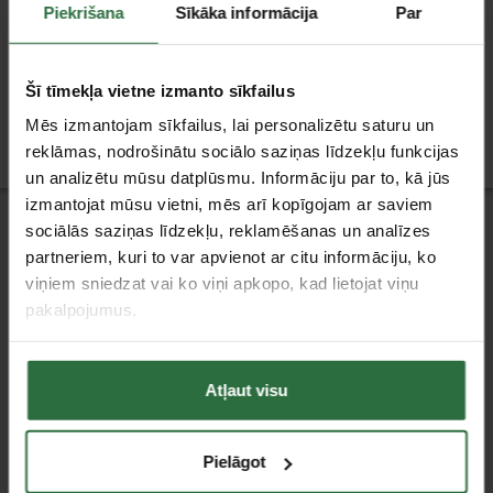
Montāžas putu pistole
Montāžas putu pistole
Piekrišana
Sīkāka informācija
Par
PUP M3 FISCHER
FISCHER
19,00 €
18,61 €
Šī tīmekļa vietne izmanto sīkfailus
Ir noliktavā
Pasūtāma prece
Mēs izmantojam sīkfailus, lai personalizētu saturu un
reklāmas, nodrošinātu sociālo saziņas līdzekļu funkcijas
un analizētu mūsu datplūsmu. Informāciju par to, kā jūs
izmantojat mūsu vietni, mēs arī kopīgojam ar saviem
Jaunumi
sociālās saziņas līdzekļu, reklamēšanas un analīzes
partneriem, kuri to var apvienot ar citu informāciju, ko
viņiem sniedzat vai ko viņi apkopo, kad lietojat viņu
pakalpojumus.
Klientu apkalpošana
Atļaut visu
Piegāde
Apmaksa
Pirkšana uz nomaksu (līzingā)
Pielāgot
Garantijas saistības un preču atgriešana