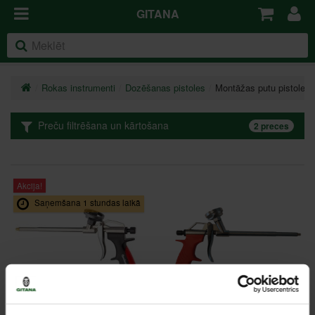
GITANA
Rokas instrumenti
Dozēšanas pistoles
Montāžas putu pistoles
Preču filtrēšana un kārtošana
2 preces
Akcija!
Saņemšana 1 stundas laikā