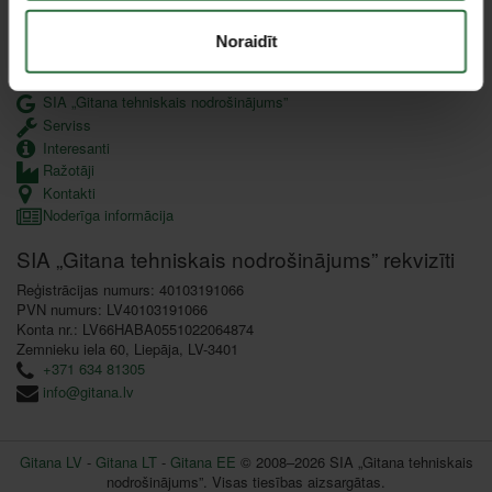
Datu aizsardzība
Lojalitātes programma
Noraidīt
Uzņēmuma informācija
SIA „Gitana tehniskais nodrošinājums”
Serviss
Interesanti
Ražotāji
Kontakti
Noderīga informācija
SIA „Gitana tehniskais nodrošinājums” rekvizīti
Reģistrācijas numurs: 40103191066
PVN numurs: LV40103191066
Konta nr.: LV66HABA0551022064874
Zemnieku iela 60, Liepāja, LV-3401
+371 634 81305
info@gitana.lv
Gitana LV
-
Gitana LT
-
Gitana EE
© 2008–2026 SIA „Gitana tehniskais
nodrošinājums”. Visas tiesības aizsargātas.