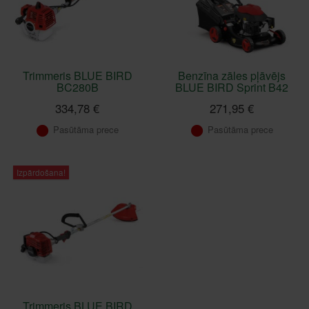
Trimmeris BLUE BIRD
Benzīna zāles pļāvējs
BC280B
BLUE BIRD Sprint B42
334,78 €
271,95 €
Pasūtāma prece
Pasūtāma prece
Izpārdošana!
Trimmeris BLUE BIRD