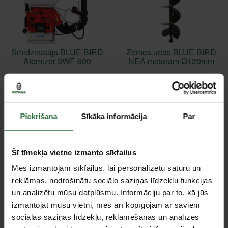
Smidzinātājs BLUE BIRD
Zemes urbis BLUE BIRD
Atomizer 3WF-600
NEA motoram Ø120mm
323,00 €
109,92 €
Ir noliktavā
Ir noliktavā
Piekrišana
Sīkāka informācija
Par
Akcija!
Akcija!
Saņemšana 1 stundas laikā
Šī tīmekļa vietne izmanto sīkfailus
Mēs izmantojam sīkfailus, lai personalizētu saturu un
reklāmas, nodrošinātu sociālo saziņas līdzekļu funkcijas
un analizētu mūsu datplūsmu. Informāciju par to, kā jūs
izmantojat mūsu vietni, mēs arī kopīgojam ar saviem
sociālās saziņas līdzekļu, reklamēšanas un analīzes
Zemes urbis BLUE BIRD
Zemes urbis BLUE BIRD