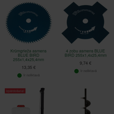
Krūmgrieža asmens
4 zobu asmens BLUE
BLUE BIRD
BIRD 255x1,4x25,4mm
255x1,4x25,4mm
9,74 €
13,35 €
Ir noliktavā
Ir noliktavā
Izpārdošana!