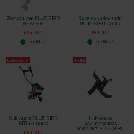
Zemes urbis BLUE BIRD
Benzīna ķēdes zāģis
NEA560E
BLUE BIRD CS390
535,00 €
159,00 €
Ir noliktavā
Ir noliktavā
Izpārdošana!
Akcija!
Kultivators BLUE BIRD
Kultivatora
MTL60 196cc
paplatināšanas
komplekts BLUE BIRD
550,00 €