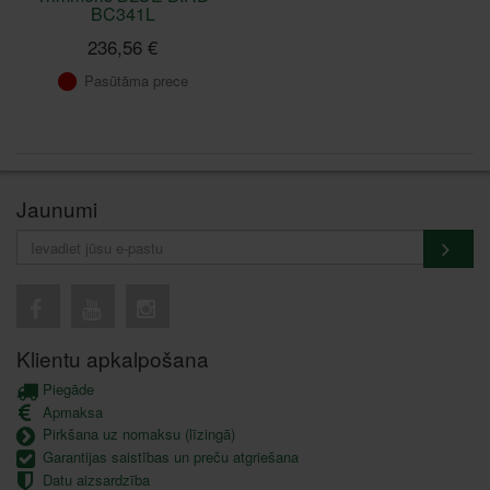
BC341L
236,56 €
Pasūtāma prece
Jaunumi
Klientu apkalpošana
Piegāde
Apmaksa
Pirkšana uz nomaksu (līzingā)
Garantijas saistības un preču atgriešana
Datu aizsardzība