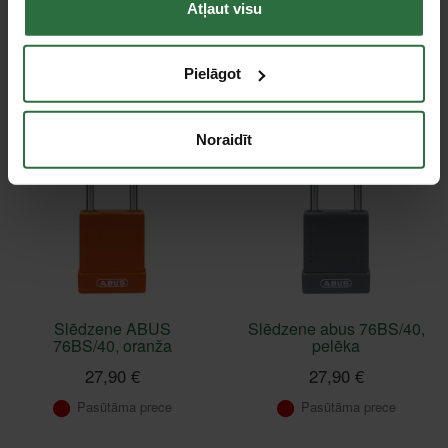
Atļaut visu
76BS/40, balta
76BS/40, violeta
27,90 €
27,90 €
Pasūtāma prece
Pasūtāma prece
Pielāgot
Noraidīt
Slēdzene ABUS
Slēdzene abus 76BS/40,
76BS/40, oranža
pelēka
27,90 €
27,90 €
Pasūtāma prece
Pasūtāma prece