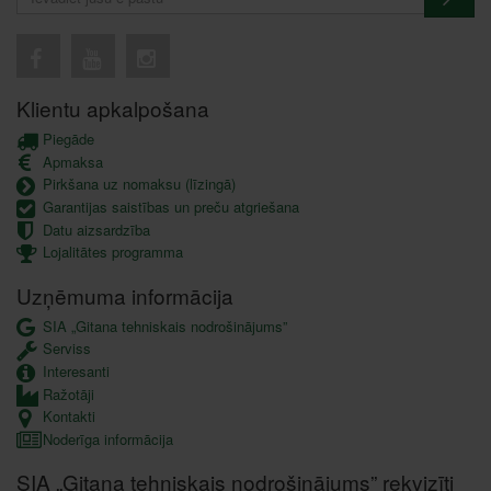
Klientu apkalpošana
Piegāde
Apmaksa
Pirkšana uz nomaksu (līzingā)
Garantijas saistības un preču atgriešana
Datu aizsardzība
Lojalitātes programma
Uzņēmuma informācija
SIA „Gitana tehniskais nodrošinājums”
Serviss
Interesanti
Ražotāji
Kontakti
Noderīga informācija
SIA „Gitana tehniskais nodrošinājums” rekvizīti