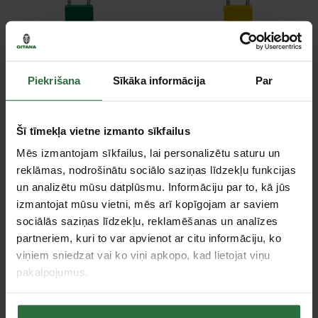
Slēdzene abus
Slēdzene ABUS
76/40CAB20 20cm, zaļa
76/40CAB20 20cm,
Piekrišana
Sīkāka informācija
Par
dzeltena
33,90 €
33,90 €
Pasūtāma prece
Šī tīmekļa vietne izmanto sīkfailus
Pasūtāma prece
Mēs izmantojam sīkfailus, lai personalizētu saturu un
reklāmas, nodrošinātu sociālo saziņas līdzekļu funkcijas
un analizētu mūsu datplūsmu. Informāciju par to, kā jūs
izmantojat mūsu vietni, mēs arī kopīgojam ar saviem
sociālās saziņas līdzekļu, reklamēšanas un analīzes
partneriem, kuri to var apvienot ar citu informāciju, ko
viņiem sniedzat vai ko viņi apkopo, kad lietojat viņu
pakalpojumus.
Slēdzene ABUS
Slēdzene ABUS