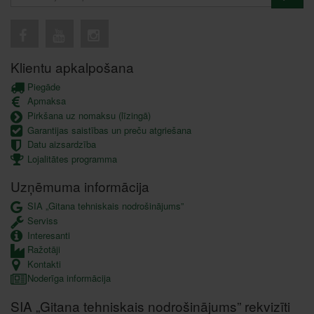
Klientu apkalpošana
Piegāde
Apmaksa
Pirkšana uz nomaksu (līzingā)
Garantijas saistības un preču atgriešana
Datu aizsardzība
Lojalitātes programma
Uzņēmuma informācija
SIA „Gitana tehniskais nodrošinājums”
Serviss
Interesanti
Ražotāji
Kontakti
Noderīga informācija
SIA „Gitana tehniskais nodrošinājums” rekvizīti