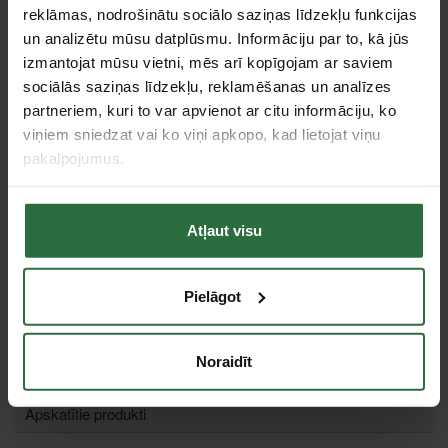
reklāmas, nodrošinātu sociālo saziņas līdzekļu funkcijas
Pateicoties
Anti-Slip-Drive
profilam, spēks savelkot tiek nodots uz
skrūves vai uzgriežņa sānu plaknēm, tādēļ netiek griezti skrūvju
un analizētu mūsu datplūsmu. Informāciju par to, kā jūs
vai uzgriežņu stūri. Atbilst standartam: DIN 3124.
izmantojat mūsu vietni, mēs arī kopīgojam ar saviem
sociālās saziņas līdzekļu, reklamēšanas un analīzes
Specifikācija
partneriem, kuri to var apvienot ar citu informāciju, ko
viņiem sniedzat vai ko viņi apkopo, kad lietojat viņu
Stiprinājuma kvadrāts
1"
pakalpojumus.
Tips
Seškantes muciņa
Trieciena
Nē
Atļaut visu
Pagarināta muciņa
Nē
Tie, kas apskatīja šo preci, tāpat interesējās par...
Pielāgot
Failed to load product list.
Noraidīt
Apskatītie produkti