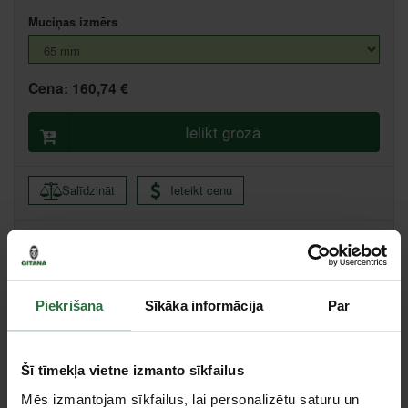
Muciņas izmērs
Cena:
160,74 €
Ielikt grozā
Salīdzināt
Ieteikt cenu
Ikmēneša maksājums no 3.45 €
Minimālā pirmā iemaksa 0.00 €
Piekrišana
Sīkāka informācija
Par
Centrālā noliktava, (uzzināt vairāk šeit, )
Šī tīmekļa vietne izmanto sīkfailus
Apraksts
Mēs izmantojam sīkfailus, lai personalizētu saturu un