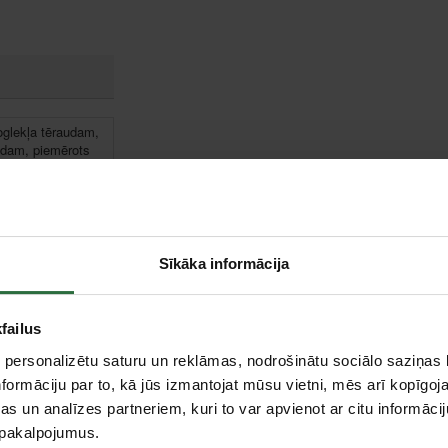
oglekļa tēraudam,
udam, piemērots
ēraudam, čugunam.
Sīkāka informācija
failus
 personalizētu saturu un reklāmas, nodrošinātu sociālo saziņas l
formāciju par to, kā jūs izmantojat mūsu vietni, mēs arī kopīgo
s un analīzes partneriem, kuri to var apvienot ar citu informācij
u pakalpojumus.