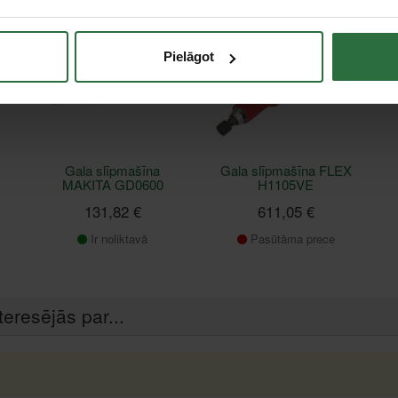
Pielāgot
Gala slīpmašīna
Gala slīpmašīna FLEX
MAKITA GD0600
H1105VE
131,82 €
611,05 €
Ir noliktavā
Pasūtāma prece
teresējās par...