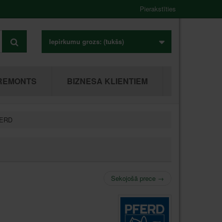
Pierakstīties
Iepirkumu grozs:
(tukšs)
REMONTS
BIZNESA KLIENTIEM
FERD
Sekojošā prece
→