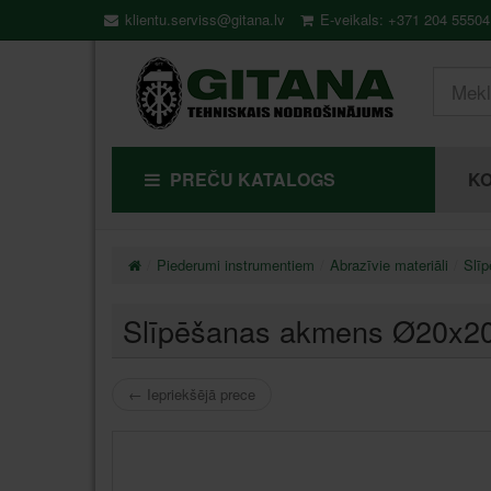
klientu.serviss@gitana.lv
E-veikals: +371 204 55504
PREČU KATALOGS
KO
Piederumi instrumentiem
Abrazīvie materiāli
Slī
Slīpēšanas akmens Ø20x
←
Iepriekšējā prece