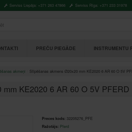
Serviss Liepāja: +371 263 47866
Serviss Rīga: +371 233 31978
NTAKTI
PREČU PIEGĀDE
INSTRUMENTU 
pēšanas akmeņi
Slīpēšanas akmens Ø20x20 mm KE2020 6 AR 60 O 5V P
20 mm KE2020 6 AR 60 O 5V PFERD
Preces kods:
32205276_PFE
Ražotājs:
Pferd