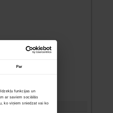
Par
īdzekļu funkcijas un
jam ar saviem sociālās
u, ko viņiem sniedzat vai ko