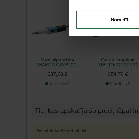
Noraidīt
Gala slīpmašīna
Gala slīpmašīna
MAKITA GD0800C
MAKITA GD0810C
337,23 €
354,76 €
Ir noliktavā
Ir noliktavā
Tie, kas apskatīja šo preci, tāpat in
Failed to load product list.