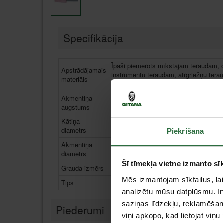
Specifikācija
Īpaši piemērots mīkstajam tēraudam, 
Apstrādājamais
instrumentu tēraudam, ātrgriežņu tēra
materiāls
nerūsējošajam tēraudam, leģētajam t
Akmentiņa
20 mm
augstums
Kātiņa
6 mm
diametrs
Piekrišana
Akmentiņa
20 mm
diametrs
Šī tīmekļa vietne izmanto sīk
Grauda izmērs
6 mm
Mēs izmantojam sīkfailus, lai
Tips
Abrazīvie tēraudam
analizētu mūsu datplūsmu. In
saziņas līdzekļu, reklamēšana
Piederumi
viņi apkopo, kad lietojat viņ