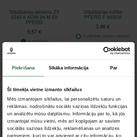
Slīpēšanas akmens ZY
Slīpēšanas rullītis
3240 6 ADW 24 M 5V
PFERD F 3030/6
PFERD
3,46 €
5,57 €
Izvēlieties preces variantu
Ir noliktavā
Piekrišana
Sīkāka informācija
Par
Šī tīmekļa vietne izmanto sīkfailus
Mēs izmantojam sīkfailus, lai personalizētu saturu un
reklāmas, nodrošinātu sociālo saziņas līdzekļu funkcijas
un analizētu mūsu datplūsmu. Informāciju par to, kā jūs
Slīplente PFERD GSB
Cietmetāla frēze PFERD
izmantojat mūsu vietni, mēs arī kopīgojam ar saviem
1530 CO COOL
HM ZYAS 1225/6 ALU
sociālās saziņas līdzekļu, reklamēšanas un analīzes
0,73 €
33,52 €
partneriem, kuri to var apvienot ar citu informāciju, ko