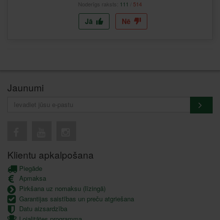
Noderīgs raksts:
111
/
514
Jā
Nē
Jaunumi
Klientu apkalpošana
Piegāde
Apmaksa
Pirkšana uz nomaksu (līzingā)
Garantijas saistības un preču atgriešana
Datu aizsardzība
Lojalitātes programma