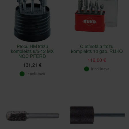
Piecu HM frēžu
Cietmetāla frēžu
komplekts 6/5-12 MX
komplekts 10 gab. RUKO
NCC PFERD
119,00 €
131,21 €
Ir noliktavā
Ir noliktavā