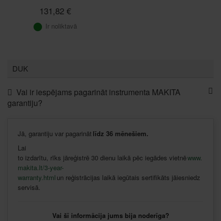
131,82 €
Ir noliktavā
DUK
Vai ir iespējams pagarināt instrumenta MAKITA
garantiju?
Jā
,
garantiju
var
pagarināt
līdz
36
mēnešiem
.
Lai
to
izdarītu
,
rīks
jāreģistrē
30
dienu
laikā
pēc
iegādes
vietnē
www.
makita.lt/3-year-
warranty.html
un
reģistrācijas
laikā
iegūtais
sertifikāts
jāiesniedz
servisā
.
Vai šī informācija jums bija noderīga?