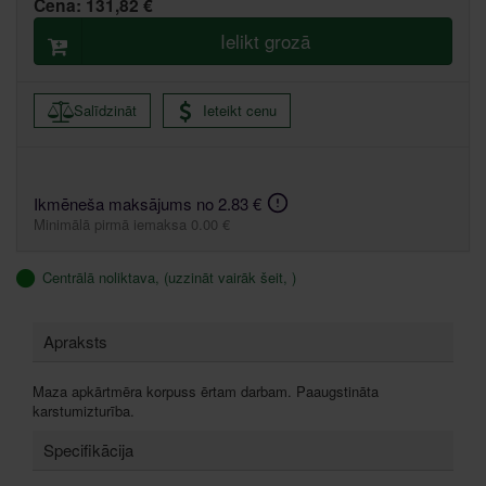
Cena:
131,82 €
Ielikt grozā
Salīdzināt
Ieteikt cenu
Ikmēneša maksājums no 2.83 €
Minimālā pirmā iemaksa 0.00 €
Centrālā noliktava, (uzzināt vairāk šeit, )
Apraksts
Maza apkārtmēra korpuss ērtam darbam. Paaugstināta
karstumizturība.
Specifikācija