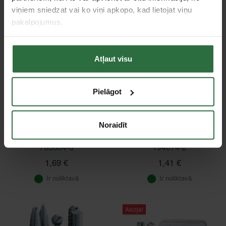
Izvēlieties preces variantu
Ir noliktavā
viņiem sniedzat vai ko viņi apkopo, kad lietojat viņu
pakalpojumus.
Atļaut visu
Pielāgot
Noraidīt
Uzgrieznis MAKITA
Oglītes CB325 MAKITA
763664-8
194074-2
1,69 €
1,41 €
Ir noliktavā
Ir noliktavā
Akcija!