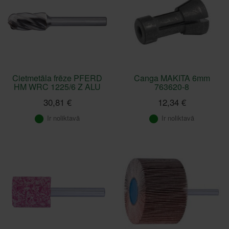
Cietmetāla frēze PFERD
Canga MAKITA 6mm
HM WRC 1225/6 Z ALU
763620-8
30,81 €
12,34 €
Ir noliktavā
Ir noliktavā