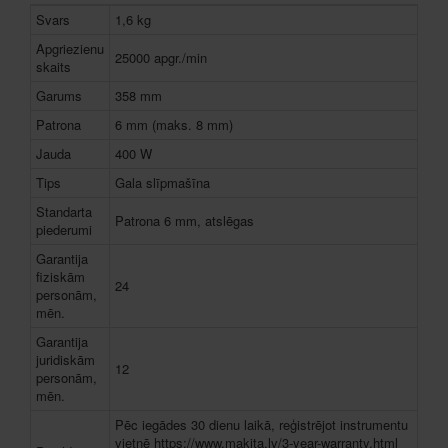
Svars
1,6 kg
Apgriezienu
25000 apgr./min
skaits
Garums
358 mm
Patrona
6 mm (maks. 8 mm)
Jauda
400 W
Tips
Gala slīpmašīna
Standarta
Patrona 6 mm, atslēgas
piederumi
Garantija
fiziskām
24
personām,
mēn.
Garantija
juridiskām
12
personām,
mēn.
Pēc iegādes 30 dienu laikā, reģistrējot instrumentu
vietnē https://www.makita.lv/3-year-warranty.html