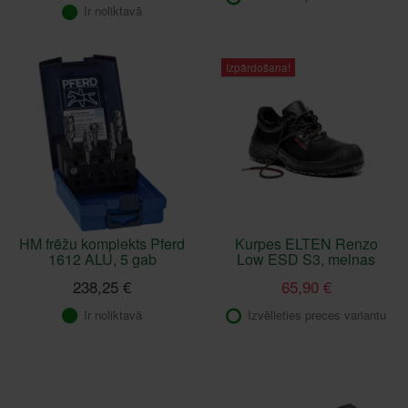
Ir noliktavā
Izpārdošana!
HM frēžu komplekts Pferd
Kurpes ELTEN Renzo
1612 ALU, 5 gab
Low ESD S3, melnas
238,25 €
65,90 €
Ir noliktavā
Izvēlieties preces variantu