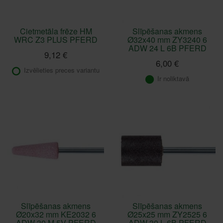
Cietmetāla frēze HM
Slīpēšanas akmens
WRC Z3 PLUS PFERD
Ø32x40 mm ZY3240 6
ADW 24 L 6B PFERD
9,12 €
6,00 €
Izvēlieties preces variantu
Ir noliktavā
Slīpēšanas akmens
Slīpēšanas akmens
Ø20x32 mm KE2032 6
Ø25x25 mm ZY2525 6
ADW 30 M 5V PFERD
ADW 30 L 6B PFERD