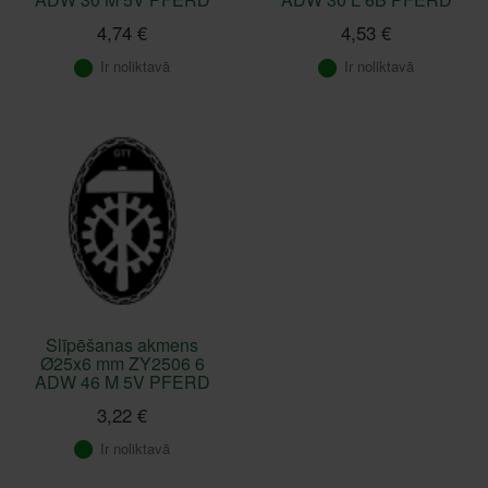
4,74 €
4,53 €
Ir noliktavā
Ir noliktavā
Slīpēšanas akmens
Ø25x6 mm ZY2506 6
ADW 46 M 5V PFERD
3,22 €
Ir noliktavā