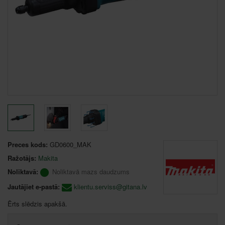
Preces kods:
GD0600_MAK
Ražotājs:
Makita
Noliktavā:
Noliktavā mazs daudzums
Jautājiet e-pastā:
klientu.serviss@gitana.lv
Ērts slēdzis apakšā.