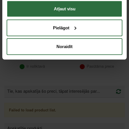
Atļaut visu
Pielāgot
Gala slīpmašīna MAKITA
Gala slīpmašīna FLEX
Noraidīt
GD0600
H1105VE
131,82 €
611,05 €
Ir noliktavā
Pasūtāma prece
Tie, kas apskatīja šo preci, tāpat interesējās par...
Failed to load product list.
Apskatītie produkti