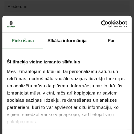
Piederumi
Piekrišana
Sīkāka informācija
Par
Šī tīmekļa vietne izmanto sīkfailus
Mēs izmantojam sīkfailus, lai personalizētu saturu un
reklāmas, nodrošinātu sociālo saziņas līdzekļu funkcijas
Gala slīpmašīna MAKITA
Gala slīpmašīna MAKITA
GD0800C
GD0810C
un analizētu mūsu datplūsmu. Informāciju par to, kā jūs
izmantojat mūsu vietni, mēs arī kopīgojam ar saviem
337,23 €
354,76 €
sociālās saziņas līdzekļu, reklamēšanas un analīzes
Ir noliktavā
Ir noliktavā
partneriem, kuri to var apvienot ar citu informāciju, ko
viņiem sniedzat vai ko viņi apkopo, kad lietojat viņu
pakalpojumus.