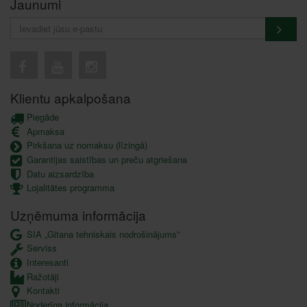
Jaunumi
Klientu apkalpošana
Piegāde
Apmaksa
Pirkšana uz nomaksu (līzingā)
Garantijas saistības un preču atgriešana
Datu aizsardzība
Lojalitātes programma
Uzņēmuma informācija
SIA „Gitana tehniskais nodrošinājums”
Serviss
Interesanti
Ražotāji
Kontakti
Noderīga informācija