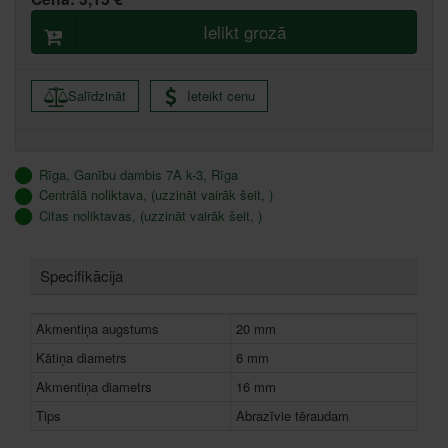
Ielikt grozā
Salīdzināt
Ieteikt cenu
Rīga, Ganību dambis 7A k-3, Rīga
Centrālā noliktava, (uzzināt vairāk šeit, )
Citas noliktavas, (uzzināt vairāk šeit, )
Specifikācija
Akmentiņa augstums
20 mm
Kātiņa diametrs
6 mm
Akmentiņa diametrs
16 mm
Tips
Abrazīvie tēraudam