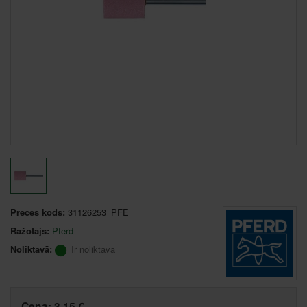
Preces kods:
31126253_PFE
Ražotājs:
Pferd
Noliktavā:
Ir noliktavā
Cena:
3,15 €