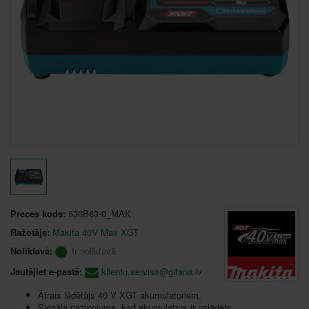
Preces kods:
630B63-0_MAK
Ražotājs:
Makita 40V Max XGT
Noliktavā:
Ir noliktavā
Jautājiet e-pastā:
klientu.serviss@gitana.lv
Ātrais lādētājs 40 V XGT akumulatoriem.
Signāla paziņojums, kad akumulators ir uzlādēts.