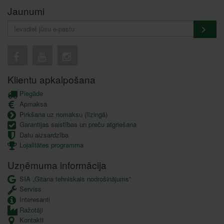
Jaunumi
Klientu apkalpošana
Piegāde
Apmaksa
Pirkšana uz nomaksu (līzingā)
Garantijas saistības un preču atgriešana
Datu aizsardzība
Lojalitātes programma
Uzņēmuma informācija
SIA „Gitana tehniskais nodrošinājums”
Serviss
Interesanti
Ražotāji
Kontakti