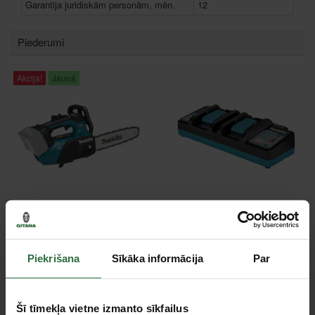
Garantija juridiskām personām, mēn.
12
Piederumi
Akcija!
Jauna
Akumulatora motorzāģis
Divkāršs lēnais lādētājs
MAKITA UC031GZ 40V
MAKITA DC40WA 40V
MAX XGT
MAX XGT
339,00 €
122,68 €
Piekrišana
Sīkāka informācija
Par
Ir noliktavā
Pasūtāma prece
Šī tīmekļa vietne izmanto sīkfailus