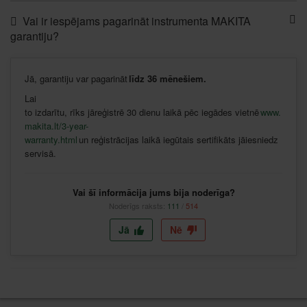
Vai ir iespējams pagarināt instrumenta MAKITA
garantiju?
Jā
,
garantiju
var
pagarināt
līdz
36
mēnešiem
.
Lai
to
izdarītu
,
rīks
jāreģistrē
30
dienu
laikā
pēc
iegādes
vietnē
www.
makita.lt/3-year-
warranty.html
un
reģistrācijas
laikā
iegūtais
sertifikāts
jāiesniedz
servisā
.
Vai šī informācija jums bija noderīga?
Noderīgs raksts:
111
/
514
Jā
Nē