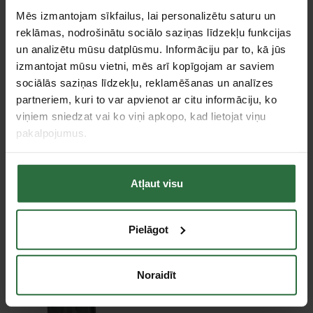
Akcija!
Akcija!
Mēs izmantojam sīkfailus, lai personalizētu saturu un
reklāmas, nodrošinātu sociālo saziņas līdzekļu funkcijas
un analizētu mūsu datplūsmu. Informāciju par to, kā jūs
izmantojat mūsu vietni, mēs arī kopīgojam ar saviem
sociālās saziņas līdzekļu, reklamēšanas un analīzes
partneriem, kuri to var apvienot ar citu informāciju, ko
viņiem sniedzat vai ko viņi apkopo, kad lietojat viņu
pakalpojumus.
Akumulatora
12-vietīgs akumulatora
augstgrieznis MAKITA
lādētājs MAKITA 40V
40V MAX XGT
MAX XGT BCC02
Makpac
Atļaut visu
239,00 €
519,00 €
Ir noliktavā
Ir noliktavā
Pielāgot
Noraidīt