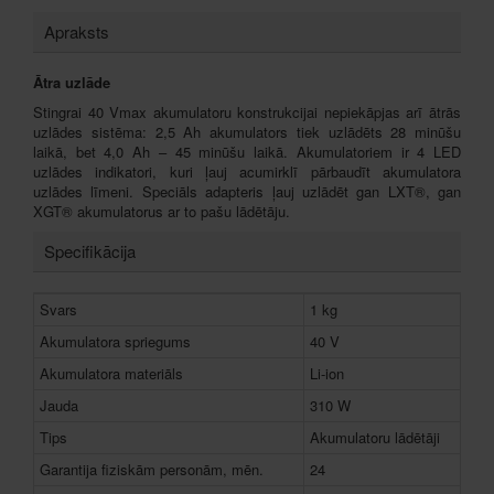
Apraksts
Ātra uzlāde
Stingrai 40 Vmax akumulatoru konstrukcijai nepiekāpjas arī ātrās
uzlādes sistēma: 2,5 Ah akumulators tiek uzlādēts 28 minūšu
laikā, bet 4,0 Ah – 45 minūšu laikā. Akumulatoriem ir 4 LED
uzlādes indikatori, kuri ļauj acumirklī pārbaudīt akumulatora
uzlādes līmeni. Speciāls adapteris ļauj uzlādēt gan LXT®, gan
XGT® akumulatorus ar to pašu lādētāju.
Specifikācija
Svars
1 kg
Akumulatora spriegums
40 V
Akumulatora materiāls
Li-ion
Jauda
310 W
Tips
Akumulatoru lādētāji
Garantija fiziskām personām, mēn.
24