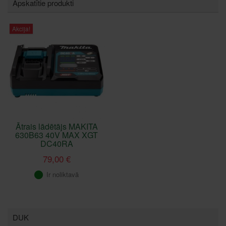
Apskatītie produkti
Akcija!
Ātrais lādētājs MAKITA
630B63 40V MAX XGT
DC40RA
79,00 €
Ir noliktavā
DUK