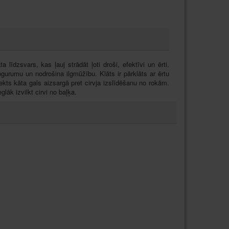
īdzsvars, kas ļauj strādāt ļoti droši, efektīvi un ērti.
gurumu un nodrošina ilgmūžību. Klāts ir pārklāts ar ērtu
ekts kāta gals aizsargā pret cirvja izslīdēšanu no rokām.
āk izvilkt cirvi no baļķa.