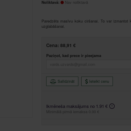
Noliktavā:
Nav noliktavā
Paredzēts masīvu koku ciršanai. To var izmantot k
uzglabāšanai.
Cena:
88,91 €
Paziņot, kad prece ir pieejama
Salīdzināt
Ieteikt cenu
Ikmēneša maksājums no 1.91 €
Minimālā pirmā iemaksa 0.00 €