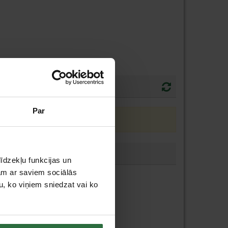
Par
īdzekļu funkcijas un
jam ar saviem sociālās
u, ko viņiem sniedzat vai ko