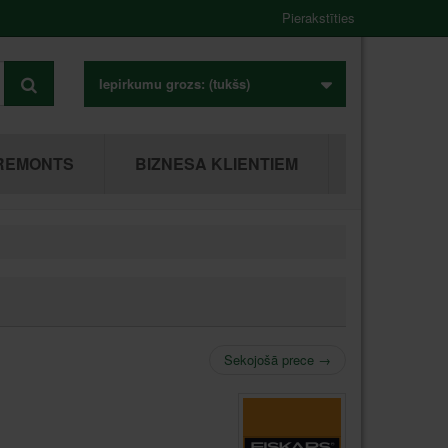
Pierakstīties
Iepirkumu grozs:
(tukšs)
REMONTS
BIZNESA KLIENTIEM
Sekojošā prece
→