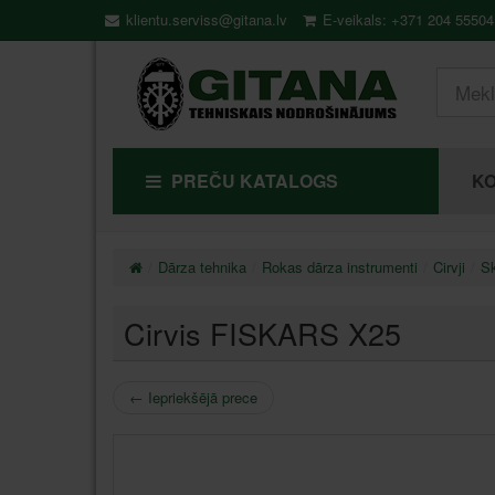
klientu.serviss@gitana.lv
E-veikals: +371 204 55504
PREČU KATALOGS
KO
Dārza tehnika
Rokas dārza instrumenti
Cirvji
Sk
Cirvis FISKARS X25
←
Iepriekšējā prece