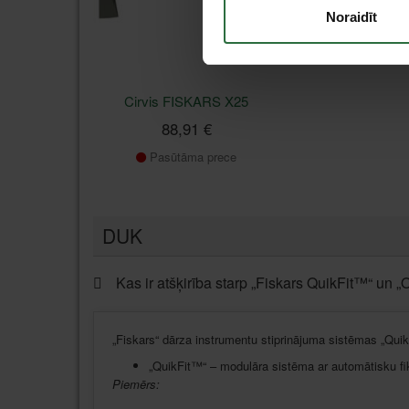
Noraidīt
Cirvis FISKARS X25
88,91 €
Pasūtāma prece
DUK
Kas ir atšķirība starp „Fiskars QuikFit™“ un 
„Fiskars“ dārza instrumentu stiprinājuma sistēmas „Qu
„QuikFit™“ – modulāra sistēma ar automātisku fik
Piemērs: