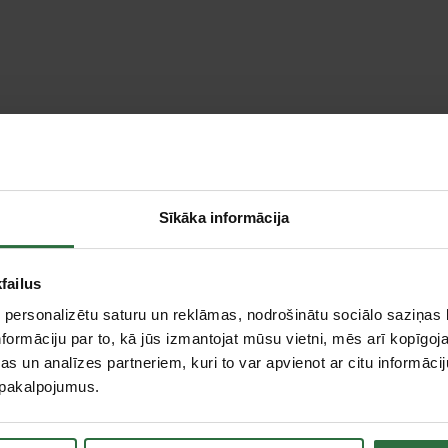
teresējās par...
Sīkāka informācija
failus
 personalizētu saturu un reklāmas, nodrošinātu sociālo saziņas l
formāciju par to, kā jūs izmantojat mūsu vietni, mēs arī kopīgo
s un analīzes partneriem, kuri to var apvienot ar citu informācij
u pakalpojumus.