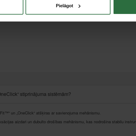
Pielāgot
„OneClick“ stiprinājuma sistēmām?
ikFit™“ un „OneClick“ atšķiras ar savienojuma mehānismu.
sācijas aizdari un dubulto drošības mehānismu, kas nodrošina stabilu instru