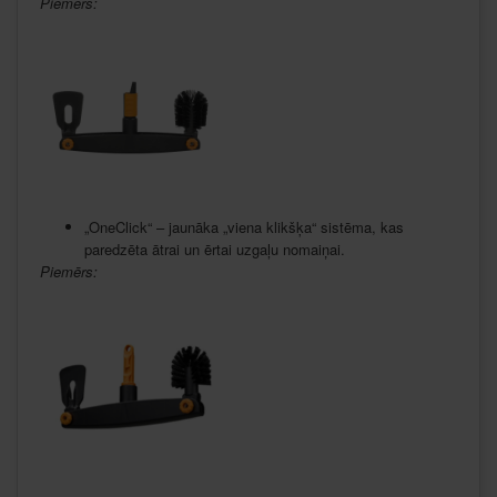
Piemērs:
„OneClick“ – jaunāka „viena klikšķa“ sistēma, kas
paredzēta ātrai un ērtai uzgaļu nomaiņai.
Piemērs: