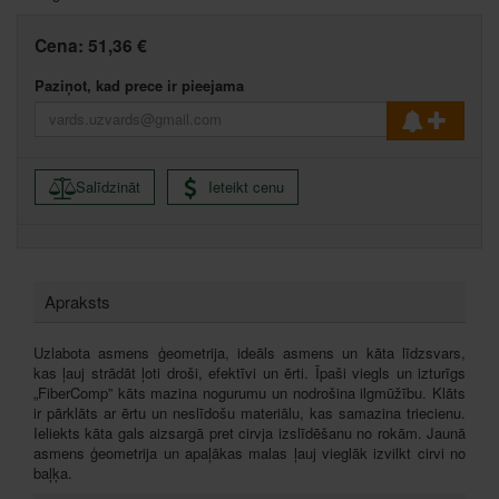
Cena:
51,36 €
Paziņot, kad prece ir pieejama
Salīdzināt
Ieteikt cenu
Apraksts
Uzlabota asmens ģeometrija, ideāls asmens un kāta līdzsvars,
kas ļauj strādāt ļoti droši, efektīvi un ērti. Īpaši viegls un izturīgs
„FiberComp” kāts mazina nogurumu un nodrošina ilgmūžību. Klāts
ir pārklāts ar ērtu un neslīdošu materiālu, kas samazina triecienu.
Ieliekts kāta gals aizsargā pret cirvja izslīdēšanu no rokām. Jaunā
asmens ģeometrija un apaļākas malas ļauj vieglāk izvilkt cirvi no
baļķa.