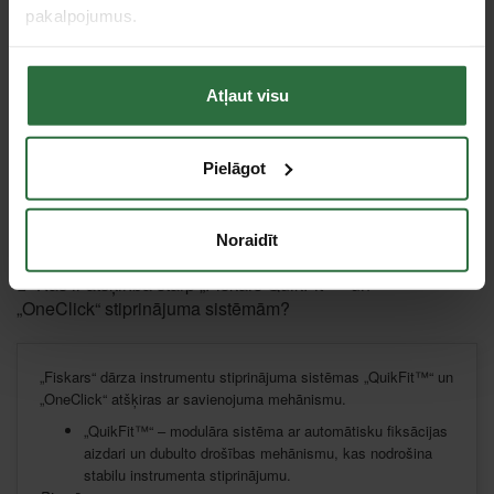
pakalpojumus.
Cirvis FISKARS X11
Atļaut visu
51,36 €
Pasūtāma prece
Pielāgot
DUK
Noraidīt
Kas ir atšķirība starp „Fiskars QuikFit™“ un
„OneClick“ stiprinājuma sistēmām?
„Fiskars“ dārza instrumentu stiprinājuma sistēmas „QuikFit™“ un
„OneClick“ atšķiras ar savienojuma mehānismu.
„QuikFit™“ – modulāra sistēma ar automātisku fiksācijas
aizdari un dubulto drošības mehānismu, kas nodrošina
stabilu instrumenta stiprinājumu.