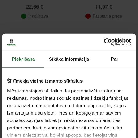
22,65 €
11,07 €
Ir noliktavā
Pasūtāma prece
Tie, kas apskatīja šo preci, tāpat interesējās par...
Piekrišana
Sīkāka informācija
Par
Failed to load product list.
Šī tīmekļa vietne izmanto sīkfailus
Apskatītie produkti
Mēs izmantojam sīkfailus, lai personalizētu saturu un
reklāmas, nodrošinātu sociālo saziņas līdzekļu funkcijas
un analizētu mūsu datplūsmu. Informāciju par to, kā jūs
izmantojat mūsu vietni, mēs arī kopīgojam ar saviem
sociālās saziņas līdzekļu, reklamēšanas un analīzes
partneriem, kuri to var apvienot ar citu informāciju, ko
viņiem sniedzat vai ko viņi apkopo, kad lietojat viņu