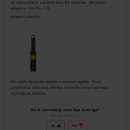
Ja nepieciešams savienot abas šīs sistēmas, jāizmanto
adapteris
1080703_FIS
.
Adaptera piemērs:
Abu veidu aksesuāri pašlaik ir pieejami iegādei. Pirms
pasūtīšanas ieteicams pievērst uzmanību izmantojamajai
stiprinājuma sistēmai.
Vai šī informācija jums bija noderīga?
Noderīgs raksts:
1
/
1
Jā
Nē