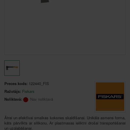
Preces kods:
122440_FIS
Ražotājs:
Fiskars
Noliktavā:
Nav noliktavā
Ātrai un efektīvai smalkas koksnes skaldīšanai. Unikāla asmens forma,
kāts pārvilkts ar silikonu. Ar plastmasas ieliktni drošai transportēšanai
un uzglabāšanai.