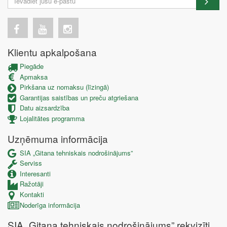
Klientu apkalpošana
Piegāde
Apmaksa
Pirkšana uz nomaksu (līzingā)
Garantijas saistības un preču atgriešana
Datu aizsardzība
Lojalitātes programma
Uzņēmuma informācija
SIA „Gitana tehniskais nodrošinājums”
Serviss
Interesanti
Ražotāji
Kontakti
Noderīga informācija
SIA „Gitana tehniskais nodrošinājums” rekvizīti