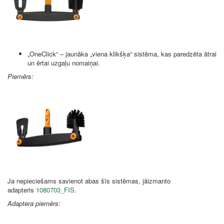
„OneClick“ – jaunāka „viena klikšķa“ sistēma, kas paredzēta ātrai
un ērtai uzgaļu nomaiņai.
Piemērs:
Ja nepieciešams savienot abas šīs sistēmas, jāizmanto
adapteris
1080703_FIS
.
Adaptera piemērs: