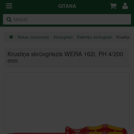
GITANA
Rokas instrumenti
Skrūvgrieži
Elektriķu skrūvgrieži
Krustiņa 
Krustiņa skrūvgriezis WERA 162i
, PH 4/200
mm