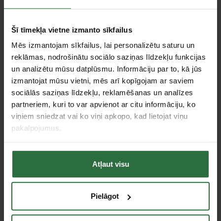
Skrūvgrieža veids
Krustiņa
Šī tīmekļa vietne izmanto sīkfailus
Piederumi
Mēs izmantojam sīkfailus, lai personalizētu saturu un
reklāmas, nodrošinātu sociālo saziņas līdzekļu funkcijas
un analizētu mūsu datplūsmu. Informāciju par to, kā jūs
izmantojat mūsu vietni, mēs arī kopīgojam ar saviem
sociālās saziņas līdzekļu, reklamēšanas un analīzes
partneriem, kuri to var apvienot ar citu informāciju, ko
viņiem sniedzat vai ko viņi apkopo, kad lietojat viņu
pakalpojumus.
Elektronikas kontaktu
tīrīšanas līdzeklis
Atļaut visu
CARAMBA 500 ml
22,02 €
Pielāgot
Ir noliktavā