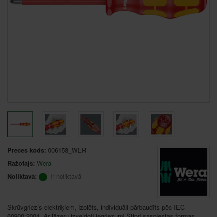
Preces kods:
006158_WER
Ražotājs:
Wera
Noliktavā:
Ir noliktavā
Skrūvgriezis elektriķiem, izolēts, individuāli pārbaudīts pēc IEC
60900:2004. Ar lāzeru izveidoti iegriezumi.Stipri saspiestas formas,