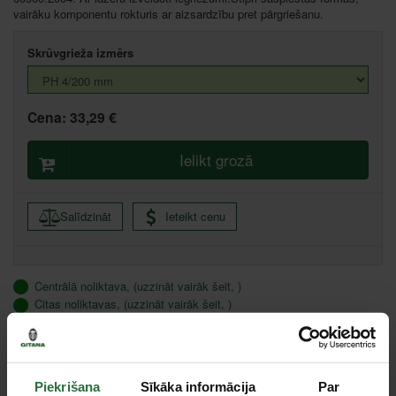
vairāku komponentu rokturis ar aizsardzību pret pārgriešanu.
Skrūvgrieža izmērs
Cena:
33,29 €
Ielikt grozā
Salīdzināt
Ieteikt cenu
Centrālā noliktava, (uzzināt vairāk šeit, )
Citas noliktavas, (uzzināt vairāk šeit, )
Specifikācija
Piekrišana
Sīkāka informācija
Par