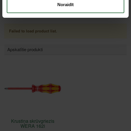
Noraidīt
Tie, kas apskatīja šo preci, tāpat interesējās par...
Failed to load product list.
Apskatītie produkti
Krustiņa skrūvgriezis
WERA 162i