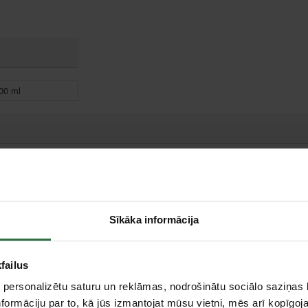
00 ml
Sīkāka informācija
failus
Skrūvgriežu komplekts
Elektroinstalācijas
 personalizētu saturu un reklāmas, nodrošinātu sociālo saziņas l
X
elektriķiem Kraftform
knaibles KNIPEX 1396
Kompakt VDE 60 i/65
formāciju par to, kā jūs izmantojat mūsu vietni, mēs arī kopīgo