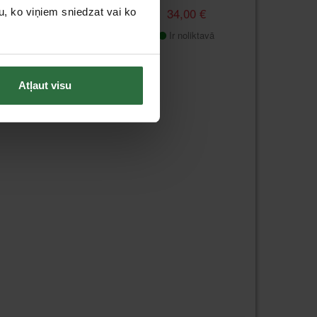
88,00 €
34,00 €
u, ko viņiem sniedzat vai ko
Ir noliktavā
Ir noliktavā
Atļaut visu