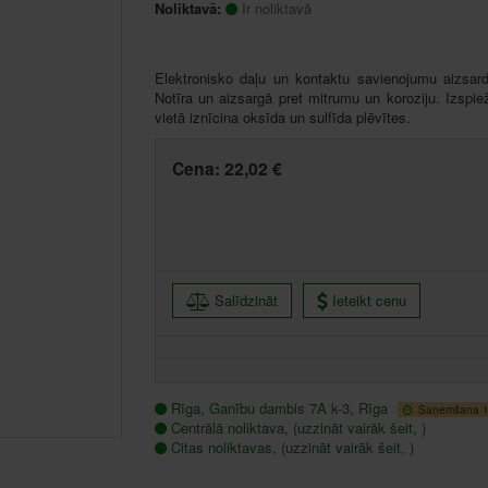
Noliktavā:
Ir noliktavā
Elektronisko daļu un kontaktu savienojumu aizsar
Notīra un aizsargā pret mitrumu un koroziju. Izspi
vietā iznīcina oksīda un sulfīda plēvītes.
Cena:
22,02 €
Salīdzināt
Ieteikt cenu
Rīga, Ganību dambis 7A k-3, Rīga
Saņemšana 1 
Centrālā noliktava, (uzzināt vairāk šeit, )
Citas noliktavas, (uzzināt vairāk šeit, )