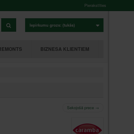
Pierakstīties
Iepirkumu grozs:
(tukšs)
REMONTS
BIZNESA KLIENTIEM
Sekojošā prece
→