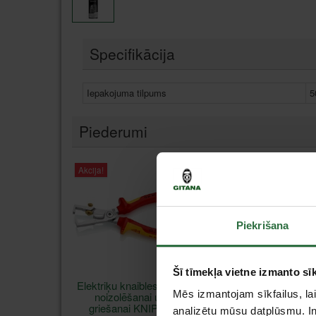
Specifikācija
Iepakojuma tilpums
5
Piederumi
Akcija!
Akcija!
Piekrišana
Šī tīmekļa vietne izmanto sīk
Elektriķu knaibles vadu
Elektriķu knaibles ar
Mēs izmantojam sīkfailus, lai
noizolēšanai un
šaurām lūpām KNIPE
griešanai KNIPEX
0826145
analizētu mūsu datplūsmu. In