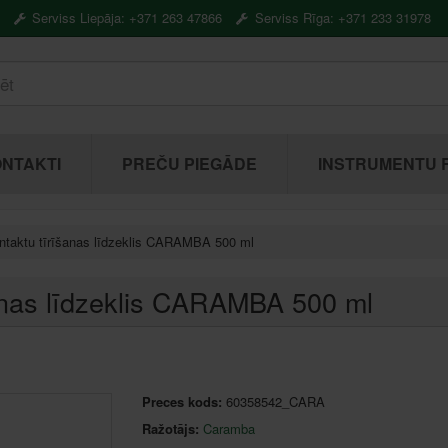
Serviss Liepāja: +371 263 47866
Serviss Rīga: +371 233 31978
NTAKTI
PREČU PIEGĀDE
INSTRUMENTU 
ontaktu tīrīšanas līdzeklis CARAMBA 500 ml
šanas līdzeklis CARAMBA 500 ml
Preces kods:
60358542_CARA
Ražotājs:
Caramba