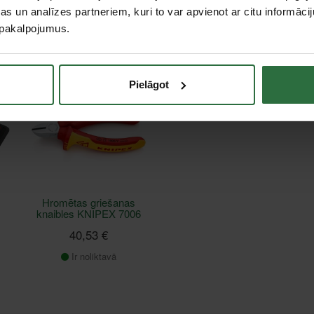
84,88 €
i/67 i/16 WERA
s un analīzes partneriem, kuri to var apvienot ar citu informācij
99,08 €
Ir noliktavā
u pakalpojumus.
Pasūtāma prece
Pielāgot
Hromētas griešanas
knaibles KNIPEX 7006
40,53 €
Ir noliktavā