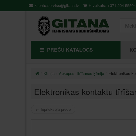
klientu.serviss@gitana.lv
E-veikals: +371 204 55504
PREČU KATALOGS
KO
Ķīmija
Apkopes, tīrīšanas ķīmija
Elektronikas k
Elektronikas kontaktu tīrī
←
Iepriekšējā prece