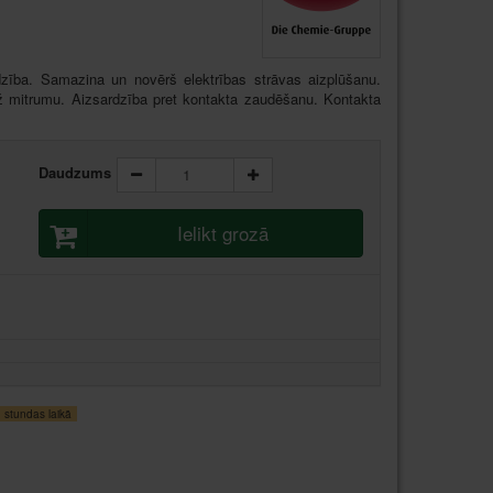
dzība. Samazina un novērš elektrības strāvas aizplūšanu.
ež mitrumu. Aizsardzība pret kontakta zaudēšanu. Kontakta
Daudzums
Ielikt grozā
stundas laikā