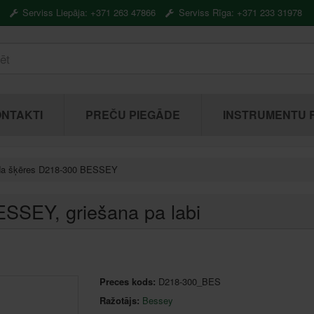
Serviss Liepāja: +371 263 47866
Serviss Rīga: +371 233 31978
NTAKTI
PREČU PIEGĀDE
INSTRUMENTU 
da šķēres D218-300 BESSEY
BESSEY
, griešana pa labi
Preces kods:
D218-300_BES
Ražotājs:
Bessey