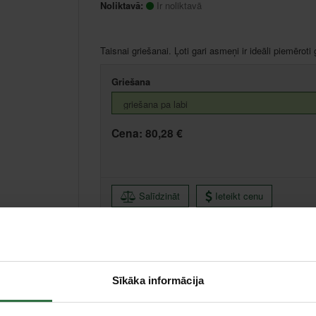
Noliktavā:
Ir noliktavā
Taisnai griešanai. Ļoti gari asmeņi ir ideāli piemērot
Griešana
Cena:
80,28 €
Salīdzināt
Ieteikt cenu
Ikmēneša maksājums no 1.72 €
Minimālā pirmā iemaksa 0.00 €
Sīkāka informācija