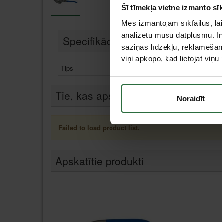
Šī tīmekļa vietne izmanto sīk
Mēs izmantojam sīkfailus, lai
analizētu mūsu datplūsmu. In
Specifikācija
saziņas līdzekļu, reklamēšana
viņi apkopo, kad lietojat viņ
Tips
Skārda šķēres
Tie, kas apskatīja šo preci, tāpat in
Noraidīt
Failed to load product list.
Apskatītie produkti