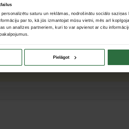
Centrālā noliktava, (uzzināt vairāk šeit, )
failus
Citas noliktavas, (uzzināt vairāk šeit, )
 personalizētu saturu un reklāmas, nodrošinātu sociālo saziņas l
formāciju par to, kā jūs izmantojat mūsu vietni, mēs arī kopīgo
s un analīzes partneriem, kuri to var apvienot ar citu informācij
u pakalpojumus.
teresējās par...
Pielāgot