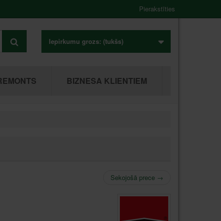
Pierakstīties
Iepirkumu grozs:
(tukšs)
REMONTS
BIZNESA KLIENTIEM
Sekojošā prece
→