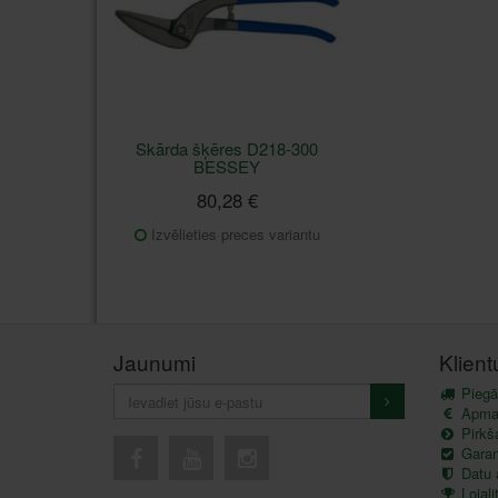
Skārda šķēres D218-300
BESSEY
80,28 €
Izvēlieties preces variantu
Jaunumi
Klien
Piegā
Apma
Pirkš
Garant
Datu 
Lojal