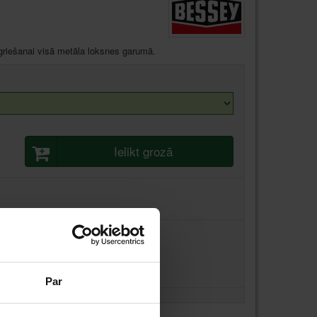
i griešanai visā metāla loksnes garumā.
Ielikt grozā
Par