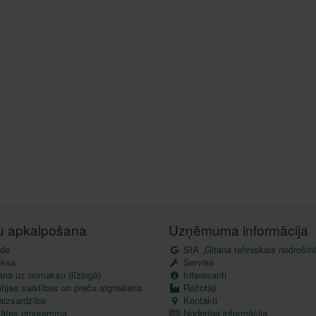
tu apkalpošana
Uzņēmuma informācija
de
SIA „Gitana tehniskais nodrošin
ksa
Serviss
ana uz nomaksu (līzingā)
Interesanti
ijas saistības un preču atgriešana
Ražotāji
aizsardzība
Kontakti
itātes programma
Noderīga informācija