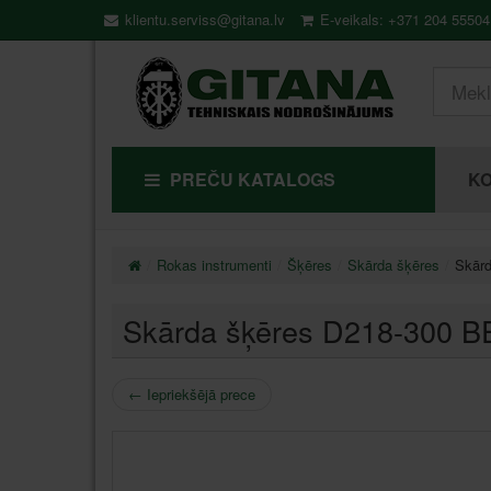
klientu.serviss@gitana.lv
E-veikals: +371 204 55504
PREČU KATALOGS
KO
Rokas instrumenti
Šķēres
Skārda šķēres
Skār
Skārda šķēres D218-300 
←
Iepriekšējā prece