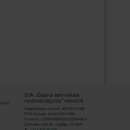
SIA „Gitana tehniskais
nodrošinājums” rekvizīti
ājums”
Reģistrācijas numurs: 40103191066
PVN numurs: LV40103191066
Konta nr.: LV66HABA0551022064874
Zemnieku iela 60, Liepāja, LV-3401
+371 634 81305