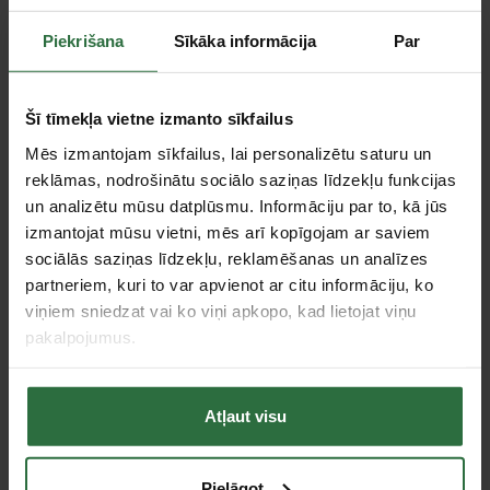
Centrālā noliktava, (uzzināt vairāk šeit, )
Piekrišana
Sīkāka informācija
Par
Citas noliktavas, (uzzināt vairāk šeit, )
Šī tīmekļa vietne izmanto sīkfailus
Piederumi
Mēs izmantojam sīkfailus, lai personalizētu saturu un
reklāmas, nodrošinātu sociālo saziņas līdzekļu funkcijas
un analizētu mūsu datplūsmu. Informāciju par to, kā jūs
izmantojat mūsu vietni, mēs arī kopīgojam ar saviem
sociālās saziņas līdzekļu, reklamēšanas un analīzes
partneriem, kuri to var apvienot ar citu informāciju, ko
viņiem sniedzat vai ko viņi apkopo, kad lietojat viņu
pakalpojumus.
Akumulatora prese
Atļaut visu
ROTHENBERGER
Romax Compact TT
SV15-22–28 mm
Pielāgot