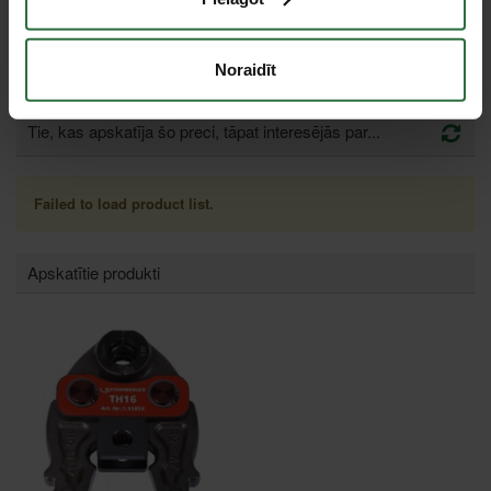
1 692,79 €
Ir noliktavā
Noraidīt
Tie, kas apskatīja šo preci, tāpat interesējās par...
Failed to load product list.
Apskatītie produkti