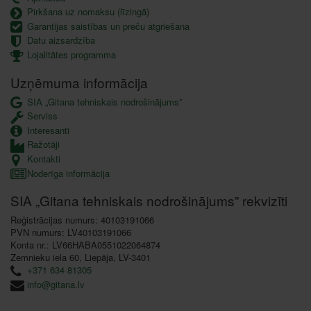
Pirkšana uz nomaksu (līzingā)
Garantijas saistības un preču atgriešana
Datu aizsardzība
Lojalitātes programma
Uzņēmuma informācija
SIA „Gitana tehniskais nodrošinājums”
Serviss
Interesanti
Ražotāji
Kontakti
Noderīga informācija
SIA „Gitana tehniskais nodrošinājums” rekvizīti
Reģistrācijas numurs: 40103191066
PVN numurs: LV40103191066
Konta nr.: LV66HABA0551022064874
Zemnieku iela 60, Liepāja, LV-3401
+371 634 81305
info@gitana.lv