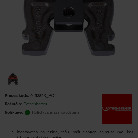
Preces kods:
015385X_ROT
Ražotājs:
Rothenberger
Noliktavā:
Noliktavā mazs daudzums
Izgatavotas no rūdīta, taču īpaši elastīga sakausējuma, kas
izturīgs pret deformācijām.