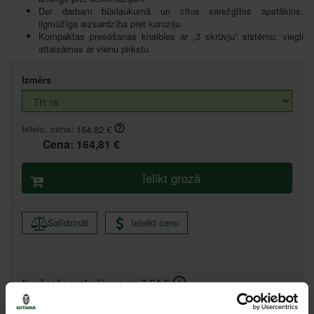
Der darbam būvlaukumā un citos sarežģītos apstākļos:
ilgmūžīga aizsardzība pret koroziju.
Kompaktas presēšanas knaibles ar „3 skrūvju” sistēmu: viegli
attaisāmas ar vienu pirkstu.
Izmērs
Ieteic. cena:
164,82 €
Cena:
164,81 €
Ielikt grozā
Salīdzināt
Ieteikt cenu
Ikmēneša maksājums no 3.54 €
Minimālā pirmā iemaksa 0.00 €