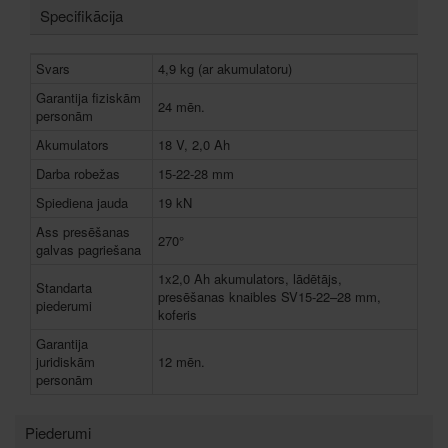
Specifikācija
Svars
4,9 kg (ar akumulatoru)
Garantija fiziskām
24 mēn.
personām
Akumulators
18 V, 2,0 Ah
Darba robežas
15-22-28 mm
Spiediena jauda
19 kN
Ass presēšanas
270°
galvas pagriešana
1x2,0 Ah akumulators, lādētājs,
Standarta
presēšanas knaibles SV15-22–28 mm,
piederumi
koferis
Garantija
juridiskām
12 mēn.
personām
Piederumi