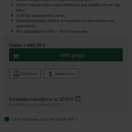
Lieliski sabalansēts svara sadalījums ļauj strādāt ērti pat ilgu
laiku.
Spēcīgs saspiešanas centrs.
Elektrohidrauliskā iekārta ar barošanu no akumulatora vai
elektrotīkla.
Ātrs saspiešanas cikls – tikai 3 sekundes.
Cena:
1 692,79 €
Ielikt grozā
Salīdzināt
Ieteikt cenu
Ikmēneša maksājums no 32.63 €
Minimālā pirmā iemaksa 0.00 €
Citas noliktavas, (uzzināt vairāk šeit, )