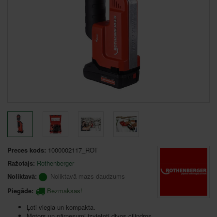
Preces kods:
1000002117_ROT
Ražotājs:
Rothenberger
Noliktavā:
Noliktavā mazs daudzums
Piegāde:
Bezmaksas!
Ļoti viegla un kompakta.
Motors un pārnesumi izvietoti divos cilindros.