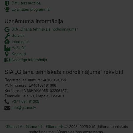
Datu aizsardzība
Lojalitātes programma
Uzņēmuma informācija
SIA „Gitana tehniskais nodrošinājums”
Serviss
Interesanti
Ražotāji
Kontakti
Noderīga informācija
SIA „Gitana tehniskais nodrošinājums” rekvizīti
Reģistrācijas numurs: 40103191066
PVN numurs: LV40103191066
Konta nr.: LV66HABA0551022064874
Zemnieku iela 60, Liepāja, LV-3401
+371 634 81305
info@gitana.lv
Gitana LV
-
Gitana LT
-
Gitana EE
© 2008–2026 SIA „Gitana tehniskais
nodrošinājums”. Visas tiesības aizsargātas.