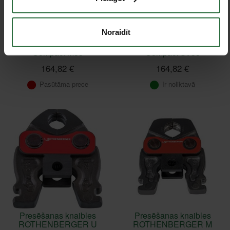
Noraidīt
Presgalva
Presgalva
ROTHENBERGER
ROTHENBERGER
Compact M35
Compact SV35
164,82 €
164,82 €
Pasūtāma prece
Ir noliktavā
Presēšanas knaibles
Presēšanas knaibles
ROTHENBERGER U
ROTHENBERGER M