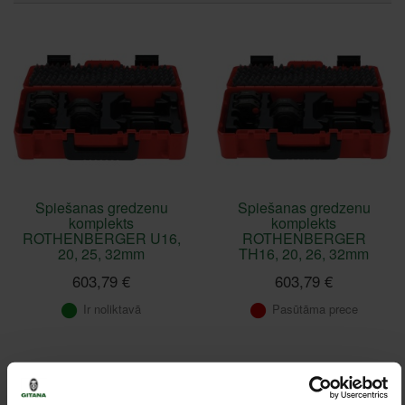
Spiešanas gredzenu
Spiešanas gredzenu
komplekts
komplekts
ROTHENBERGER U16,
ROTHENBERGER
20, 25, 32mm
TH16, 20, 26, 32mm
603,79 €
603,79 €
Ir noliktavā
Pasūtāma prece