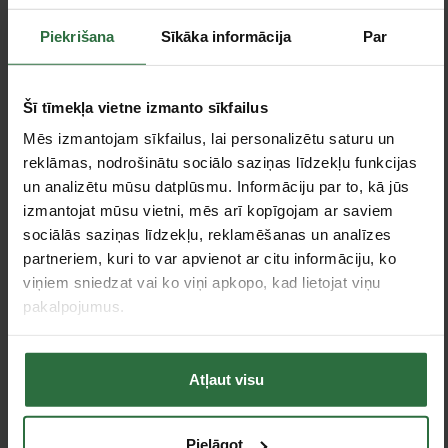
Piekrišana
Sīkāka informācija
Par
Šī tīmekļa vietne izmanto sīkfailus
Mēs izmantojam sīkfailus, lai personalizētu saturu un
Spiešanas gredzenu
Spiešanas gredzenu
reklāmas, nodrošinātu sociālo saziņas līdzekļu funkcijas
komplekts
komplekts
ROTHENBERGER
ROTHENBERGER M15,
un analizētu mūsu datplūsmu. Informāciju par to, kā jūs
SV15, 18, 22, 28mm
22, 28, 35mm
izmantojat mūsu vietni, mēs arī kopīgojam ar saviem
603,79 €
609,84 €
sociālās saziņas līdzekļu, reklamēšanas un analīzes
partneriem, kuri to var apvienot ar citu informāciju, ko
Ir noliktavā
Ir noliktavā
viņiem sniedzat vai ko viņi apkopo, kad lietojat viņu
pakalpojumus.
Atļaut visu
Pielāgot