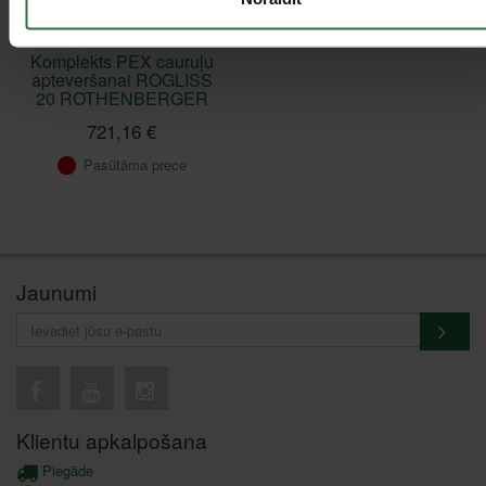
Komplekts PEX cauruļu
apteveršanai ROGLISS
20 ROTHENBERGER
721,16 €
Pasūtāma prece
Jaunumi
Klientu apkalpošana
Piegāde