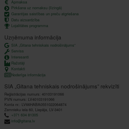
Apmaksa
Pirkšana uz nomaksu (līzingā)
Garantijas saistības un preču atgriešana
Datu aizsardzība
Lojalitātes programma
Uzņēmuma informācija
SIA „Gitana tehniskais nodrošinājums”
Serviss
Interesanti
Ražotāji
Kontakti
Noderīga informācija
SIA „Gitana tehniskais nodrošinājums” rekvizīti
Reģistrācijas numurs: 40103191066
PVN numurs: LV40103191066
Konta nr.: LV66HABA0551022064874
Zemnieku iela 60, Liepāja, LV-3401
+371 634 81305
info@gitana.lv