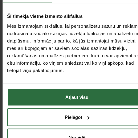
Vieglas knaibles sver tikai 800 g;
Ergonomisks instruments – iespējams izmantot, turot vienā rokā;
Paplašināšanas knaibles paredzētas vieglākai cauruļu un savienojumu 
Šī tīmekļa vietne izmanto sīkfailus
Augstas kvalitātes plastmasas cauruļu šķēres
ROCUT®
TC42 –
profesionāla līmeņa, līdz Ø42 mm.
Mēs izmantojam sīkfailus, lai personalizētu saturu un reklām
nodrošinātu sociālo saziņas līdzekļu funkcijas un analizētu 
Tie, kas apskatīja šo preci, tāpat interesējās par...
datplūsmu. Informāciju par to, kā jūs izmantojat mūsu vietni,
mēs arī kopīgojam ar saviem sociālās saziņas līdzekļu,
reklamēšanas un analīzes partneriem, kuri to var apvienot ar
Failed to load product list.
citu informāciju, ko viņiem sniedzat vai ko viņi apkopo, kad
lietojat viņu pakalpojumus.
Apskatītie produkti
Atļaut visu
Pielāgot
Noraidīt