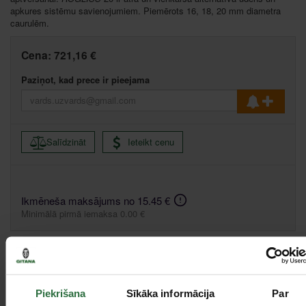
apkures sistēmu savienojumiem. Piemērots 16, 18, 20 mm diametra
caurulēm.
Cena:
721,16 €
Paziņot, kad prece ir pieejama
Salīdzināt
Ieteikt cenu
Ikmēneša maksājums no 15.45 €
Minimālā pirmā iemaksa 0.00 €
Apraksts
Piekrišana
Sīkāka informācija
Par
Komplekts trīs vienā (griešanai, paplašināšanai un aptveršanai);