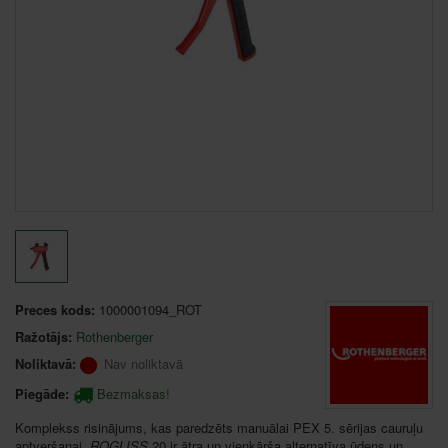
Preces kods:
1000001094_ROT
Ražotājs:
Rothenberger
Noliktavā:
Nav noliktavā
Piegāde:
Bezmaksas!
Komplekss risinājums, kas paredzēts manuālai PEX 5. sērijas cauruļu
aptveršanai.
ROGLISS
20 ir ātra un vienkārša alternatīva ūdens un