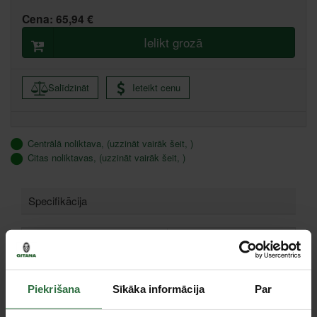
Cena:
65,94 €
Ielikt grozā
Salīdzināt
Ieteikt cenu
Centrālā noliktava, (uzzināt vairāk šeit, )
Citas noliktavas, (uzzināt vairāk šeit, )
Specifikācija
Svars
540 g
Maks. caurules diametrs
6-42 mm (1/4"-1 5/8")
Piekrišana
Sīkāka informācija
Par
Piederumi