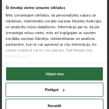
Šī tīmekļa vietne izmanto sīkfailus
Mēs izmantojam sīkfailus, lai personalizētu saturu un
reklāmas, nodrošinātu sociālo saziņas līdzekļu funkcijas
un analizētu mūsu datplūsmu. Informāciju par to, kā jūs
izmantojat mūsu vietni, mēs arī kopīgojam ar saviem
sociālās saziņas līdzekļu, reklamēšanas un analīzes
partneriem, kuri to var apvienot ar citu informāciju, ko
viņiem sniedzat vai ko viņi apkopo, kad lietojat viņu
Rezerves asmens
šķērēm
pakalpojumus.
ROTHENBERGER
Rocut TC 42
45,78 €
Atļaut visu
Pasūtāma prece
Pielāgot
Tie, kas apskatīja šo preci, tāpat interesējās par...
Noraidīt