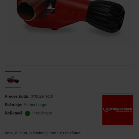
Preces kods:
070029_ROT
Ražotājs:
Rothenberger
Noliktavā:
Ir noliktavā
Vara, misiņa, plānsieniņu cauruļu griešanai.