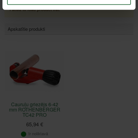
Failed to load product list.
Apskatītie produkti
Cauruļu griezējs 6-42
mm ROTHENBERGER
TC42 PRO
65,94 €
Ir noliktavā