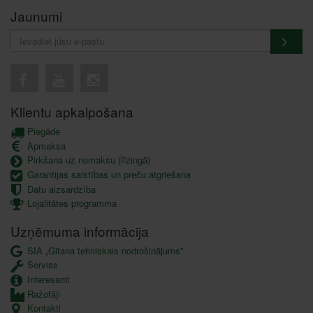
Jaunumi
Klientu apkalpošana
Piegāde
Apmaksa
Pirkšana uz nomaksu (līzingā)
Garantijas saistības un preču atgriešana
Datu aizsardzība
Lojalitātes programma
Uzņēmuma informācija
SIA „Gitana tehniskais nodrošinājums”
Serviss
Interesanti
Ražotāji
Kontakti