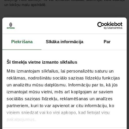
un lokšņu malu apstrādē.
Cena:
35,76 €
Paziņot, kad prece ir pieejama
Piekrišana
Sīkāka informācija
Par
Salīdzināt
Ieteikt cenu
Šī tīmekļa vietne izmanto sīkfailus
Mēs izmantojam sīkfailus, lai personalizētu saturu un
reklāmas, nodrošinātu sociālo saziņas līdzekļu funkcijas
un analizētu mūsu datplūsmu. Informāciju par to, kā jūs
izmantojat mūsu vietni, mēs arī kopīgojam ar saviem
Tie, kas apskatīja šo preci, tāpat interesējās par...
sociālās saziņas līdzekļu, reklamēšanas un analīzes
partneriem, kuri to var apvienot ar citu informāciju, ko
viņiem sniedzat vai ko viņi apkopo, kad lietojat viņu
Failed to load product list.
pakalpojumus.