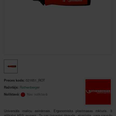
Preces kods:
021651_ROT
Ražotājs:
Rothenberger
Noliktavā:
Nav noliktavā
Universāls maliņu asināmais. Ergonomisks plastmasas rokturis. 3
atšķirīgi HSS asmeņi. To var izmantot tērauda, ​​alumīnija, vara cauruļu