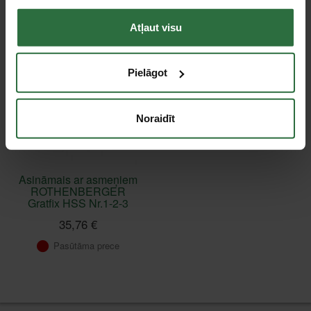
Apskatītie produkti
Atļaut visu
Pielāgot
Noraidīt
Asināmais ar asmeņiem
ROTHENBERGER
Gratfix HSS Nr.1-2-3
35,76 €
Pasūtāma prece