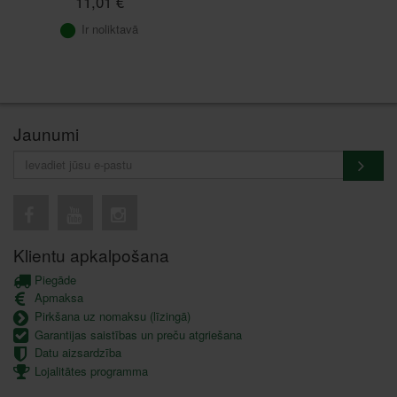
11,01 €
Ir noliktavā
Jaunumi
Klientu apkalpošana
Piegāde
Apmaksa
Pirkšana uz nomaksu (līzingā)
Garantijas saistības un preču atgriešana
Datu aizsardzība
Lojalitātes programma