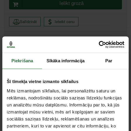
Ielikt grozā
Salīdzināt
Ieteikt cenu
Liepāja, Zemnieku iela 60, Liepāja
Saņemšana 1 stundas laikā
Centrālā noliktava, (uzzināt vairāk šeit, )
Citas noliktavas, (uzzināt vairāk šeit, )
Piekrišana
Sīkāka informācija
Par
Specifikācija
Šī tīmekļa vietne izmanto sīkfailus
Stiprinājuma kvadrāts
3/4" / 1/2"
Mēs izmantojam sīkfailus, lai personalizētu saturu un
reklāmas, nodrošinātu sociālo saziņas līdzekļu funkcijas
Garums
44 mm
un analizētu mūsu datplūsmu. Informāciju par to, kā jūs
Izmērs
1/2" / 3/4"
izmantojat mūsu vietni, mēs arī kopīgojam ar saviem
Tips
Adapteri
sociālās saziņas līdzekļu, reklamēšanas un analīzes
Trieciena
Jā
partneriem, kuri to var apvienot ar citu informāciju, ko