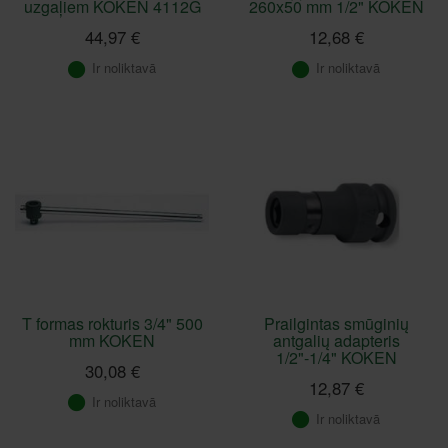
uzgaļiem KOKEN 4112G
260x50 mm 1/2" KOKEN
44,97 €
12,68 €
Ir noliktavā
Ir noliktavā
T formas rokturis 3/4" 500
Prailgintas smūginių
mm KOKEN
antgalių adapteris
1/2"-1/4" KOKEN
30,08 €
12,87 €
Ir noliktavā
Ir noliktavā