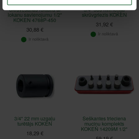
Skrūvēšanas rokturis ar
3/4" 330 mm leņķa
lokanu savienojumu 1/2"
skrūvgriezis KOKEN
KOKEN 4768P-450
31,92 €
30,88 €
Ir noliktavā
Ir noliktavā
3/4" 22 mm uzgaļu
Seškantes trieciena
turētājs KOKEN
muciņu komplekts
KOKEN 14209M 1/2"
18,29 €
59,19 €