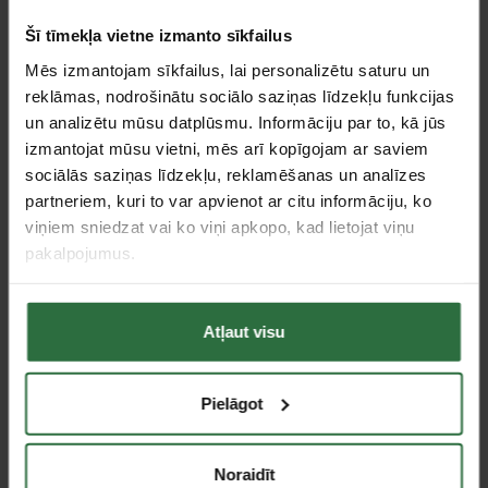
Šī tīmekļa vietne izmanto sīkfailus
Mēs izmantojam sīkfailus, lai personalizētu saturu un
reklāmas, nodrošinātu sociālo saziņas līdzekļu funkcijas
un analizētu mūsu datplūsmu. Informāciju par to, kā jūs
1/4" trieciena uzgaļu
Sešstūra triecienuzmavu
izmantojat mūsu vietni, mēs arī kopīgojam ar saviem
turētājs KOKEN
komplekts KOKEN
RS14012M/10-L60 1/2"
sociālās saziņas līdzekļu, reklamēšanas un analīzes
9,08 €
partneriem, kuri to var apvienot ar citu informāciju, ko
108,09 €
Ir noliktavā
viņiem sniedzat vai ko viņi apkopo, kad lietojat viņu
Ir noliktavā
pakalpojumus.
Atļaut visu
Pielāgot
Noraidīt