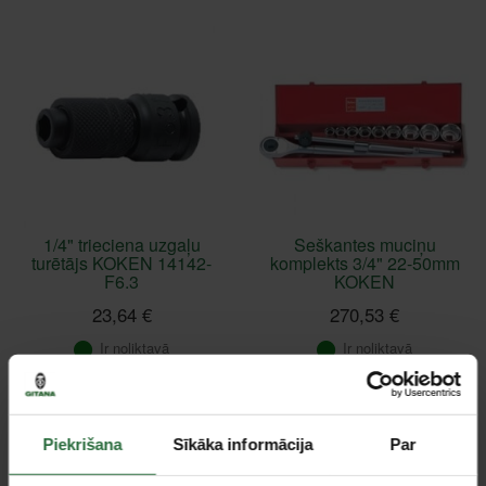
1/4" trieciena uzgaļu
Seškantes muciņu
turētājs KOKEN 14142-
komplekts 3/4" 22-50mm
F6.3
KOKEN
23,64 €
270,53 €
Ir noliktavā
Ir noliktavā
Piekrišana
Sīkāka informācija
Par