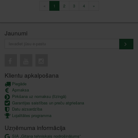
«
1
2
3
4
»
Jaunumi
Klientu apkalpošana
Piegāde
Apmaksa
Pirkšana uz nomaksu (līzingā)
Garantijas saistības un preču atgriešana
Datu aizsardzība
Lojalitātes programma
Uzņēmuma informācija
SIA „Gitana tehniskais nodrošinājums”