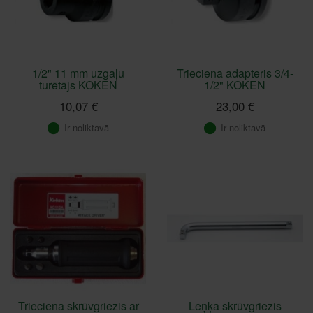
1/2" 11 mm uzgaļu
Trieciena adapteris 3/4-
turētājs KOKEN
1/2" KOKEN
10,07 €
23,00 €
Ir noliktavā
Ir noliktavā
Trieciena skrūvgriezis ar
Leņķa skrūvgriezis