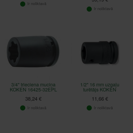
Ir noliktavā
Ir noliktavā
3/4" trieciena muciņa
1/2" 16 mm uzgaļu
KOKEN 16425-32EPL
turētājs KOKEN
38,24 €
11,66 €
Ir noliktavā
Ir noliktavā