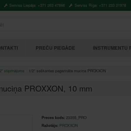
Serviss Liepāja: +371 263 47866
Serviss Rīga: +371 233 31978
NTAKTI
PREČU PIEGĀDE
INSTRUMENTU 
2" stiprinājums
1/2" seškantes pagarināta muciņa PROXXON
a muciņa PROXXON
, 10 mm
Preces kods:
23355_PRO
Ražotājs:
PROXXON