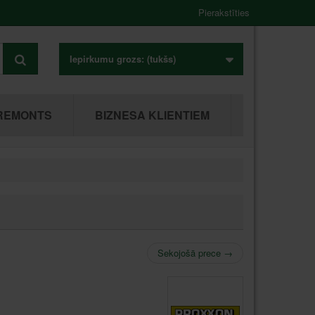
Pierakstīties
Iepirkumu grozs:
(tukšs)
REMONTS
BIZNESA KLIENTIEM
Sekojošā prece
→