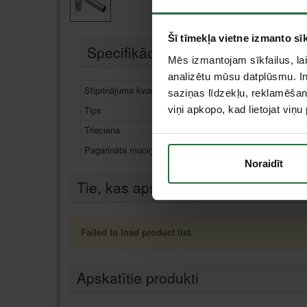
Šī tīmekļa vietne izmanto sīk
Specifikācija
Mēs izmantojam sīkfailus, lai
analizētu mūsu datplūsmu. In
Stiprinājuma kvadrāts
1/2"
saziņas līdzekļu, reklamēšana
Tips
viņi apkopo, kad lietojat viņ
Seškantes muc
Trieciena
Nē
Pagarināta muciņa
Jā
Noraidīt
Tie, kas apskatīja šo preci, tāpat in
Failed to load product list.
Apskatītie produkti