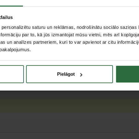
Citas noliktavas, (uzzināt vairāk šeit, )
failus
Apraksts
 personalizētu saturu un reklāmas, nodrošinātu sociālo saziņas l
formāciju par to, kā jūs izmantojat mūsu vietni, mēs arī kopīgo
Liela izturība, pateicoties oglekļa daudzumam tēraudā
s un analīzes partneriem, kuri to var apvienot ar citu informācij
stiprs grūtam darbam.
u pakalpojumus.
iņa
Pielāgot
teresējās par...