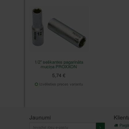
1/2" seškantes pagarināta
muciņa PROXXON
5,74 €
Izvēlieties preces variantu
Jaunumi
Klien
Piegā