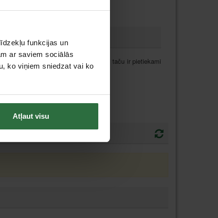
īdzekļu funkcijas un
jam ar saviem sociālās
. Plānsieniņu profils atvieglo piekļuvi, taču ir pietiekami
u, ko viņiem sniedzat vai ko
Atļaut visu