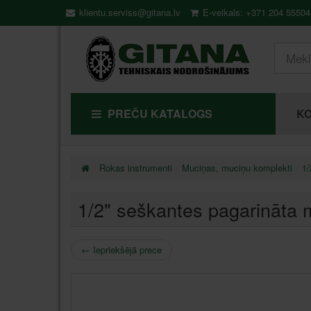
klientu.serviss@gitana.lv
E-veikals: +371 204 55504
PREČU KATALOGS
KO
Rokas instrumenti
Muciņas, muciņu komplekti
1/
1/2" seškantes pagarināt
←
Iepriekšējā prece