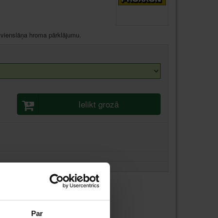
 vienslāņa hroma pārklājumu.
Ielikt grozā
Par