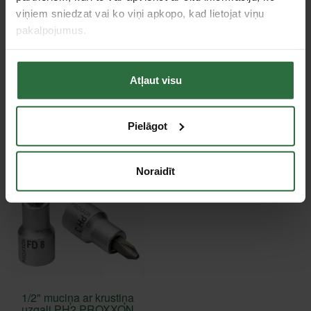
Pagarināta muciņa
Nē
viņiem sniedzat vai ko viņi apkopo, kad lietojat viņu
pakalpojumus.
Tie, kas apskatīja šo preci, tāpat interesējās par...
Atļaut visu
Failed to load product list.
Pielāgot
Apskatītie produkti
Noraidīt
1/2" muciņa ar krustiņa
uzgali PH2 PROXXON