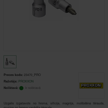
Preces kods:
23470_PRO
Ražotājs:
PROXXON
Noliktavā:
Ir noliktavā
Uzgalis izgatavots no hroma, silīcija, magnija, molibdēna tērauda,
muciņa no hroma vanādija tērauda.