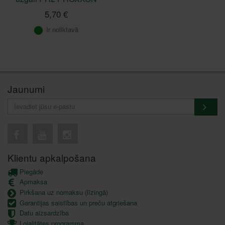
5,70 €
Ir noliktavā
Jaunumi
Klientu apkalpošana
Piegāde
Apmaksa
Pirkšana uz nomaksu (līzingā)
Garantijas saistības un preču atgriešana
Datu aizsardzība
Lojalitātes programma