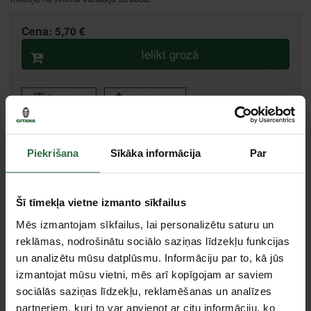
Cena:
5,70 €
Ielikt grozā
Salīdzināt
Ieteikt cenu
Liepāja, Zemnieku iela 60, Liepāja
Piekrišana
Sīkāka informācija
Par
Specifikācija
Šī tīmekļa vietne izmanto sīkfailus
Mēs izmantojam sīkfailus, lai personalizētu saturu un
Stiprinājuma kvadrāts
1/2"
reklāmas, nodrošinātu sociālo saziņas līdzekļu funkcijas
Izmērs
PH 2
un analizētu mūsu datplūsmu. Informāciju par to, kā jūs
Tips
Muciņas ar dažādiem uzgaļiem
izmantojat mūsu vietni, mēs arī kopīgojam ar saviem
sociālās saziņas līdzekļu, reklamēšanas un analīzes
Trieciena
Nē
partneriem, kuri to var apvienot ar citu informāciju, ko