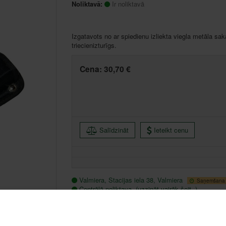
Noliktavā:
Ir noliktavā
Izgatavots no ar spiedienu izliekta viegla metāla s
triecienizturīgs.
Cena:
30,70 €
Salīdzināt
Ieteikt cenu
Valmiera, Stacijas iela 38, Valmiera
Saņemšana 1
Centrālā noliktava, (uzzināt vairāk šeit, )
Citas noliktavas, (uzzināt vairāk šeit, )