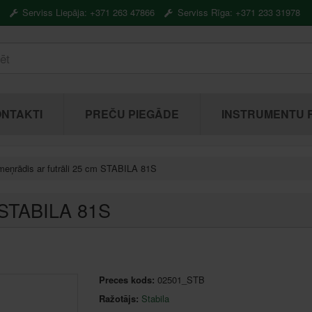
Serviss Liepāja: +371 263 47866
Serviss Rīga: +371 233 31978
NTAKTI
PREČU PIEGĀDE
INSTRUMENTU 
meņrādis ar futrāli 25 cm STABILA 81S
m STABILA 81S
Preces kods:
02501_STB
Ražotājs:
Stabila