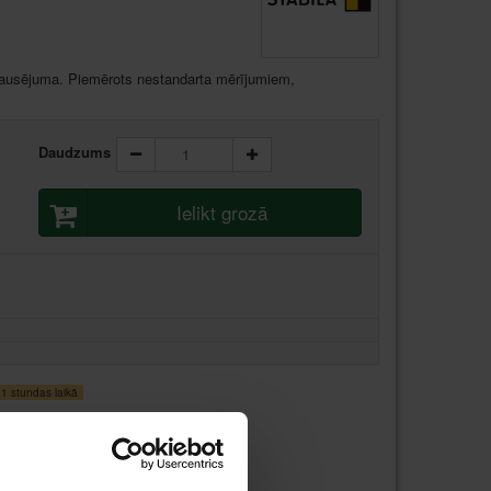
akausējuma. Piemērots nestandarta mērījumiem,
Daudzums
Ielikt grozā
 stundas laikā