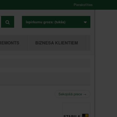
Pierakstīties
Iepirkumu grozs:
(tukšs)
REMONTS
BIZNESA KLIENTIEM
Sekojošā prece
→