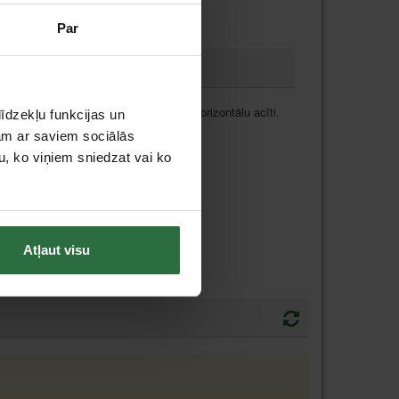
Par
 vietas. Ar vienu vertikālu un vienu horizontālu acīti.
īdzekļu funkcijas un
jam ar saviem sociālās
u, ko viņiem sniedzat vai ko
Atļaut visu