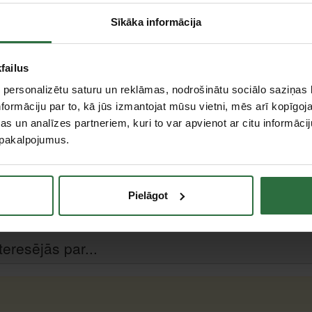
Sīkāka informācija
Apraksts
failus
Šauras un slīpas formas līmeņrādis, tādēļ aizņem maz
 personalizētu saturu un reklāmas, nodrošinātu sociālo saziņas l
formāciju par to, kā jūs izmantojat mūsu vietni, mēs arī kopīgo
/m
s un analīzes partneriem, kuri to var apvienot ar citu informācij
u pakalpojumus.
m/m
Pielāgot
n 1 x vertikāla
teresējās par...