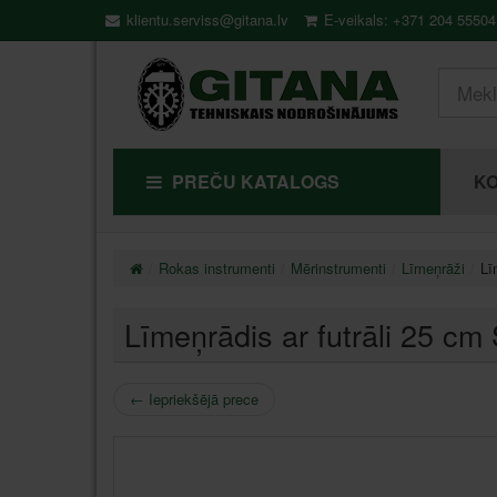
klientu.serviss@gitana.lv
E-veikals: +371 204 55504
PREČU KATALOGS
KO
Rokas instrumenti
Mērinstrumenti
Līmeņrāži
Lī
Līmeņrādis ar futrāli 25 c
←
Iepriekšējā prece