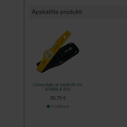
Apskatītie produkti
Līmeņrādis ar futrāli 25 cm
STABILA 81S
30,70 €
Ir noliktavā