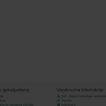
tu apkalpošana
Uzņēmuma informācija
de
SIA „Gitana tehniskais nodrošin
ksa
Serviss
ana uz nomaksu (līzingā)
Interesanti