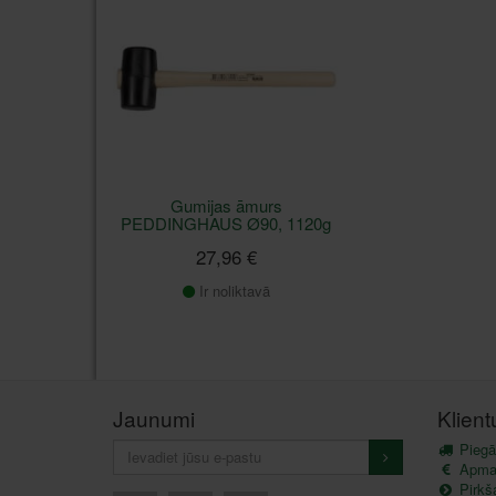
Gumijas āmurs
PEDDINGHAUS Ø90, 1120g
27,96 €
Ir noliktavā
Jaunumi
Klien
Piegā
Apma
Pirkš