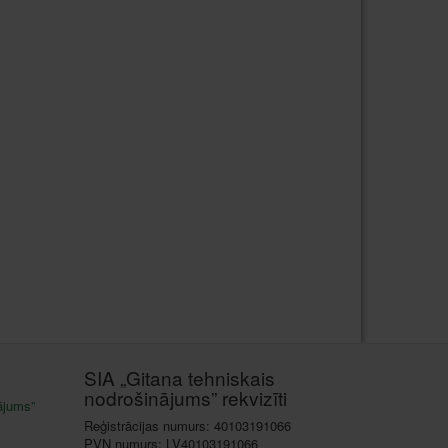
SIA „Gitana tehniskais
nodrošinājums” rekvizīti
ājums”
Reģistrācijas numurs: 40103191066
PVN numurs: LV40103191066