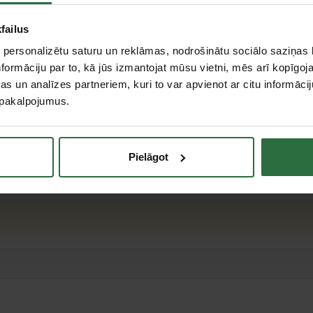
failus
 personalizētu saturu un reklāmas, nodrošinātu sociālo saziņas l
formāciju par to, kā jūs izmantojat mūsu vietni, mēs arī kopīgo
s un analīzes partneriem, kuri to var apvienot ar citu informācij
u pakalpojumus.
Pielāgot
teresējās par...