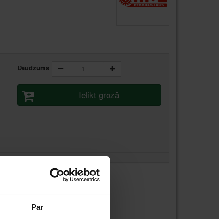
Daudzums
Ielikt grozā
stundas laikā
Par