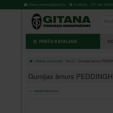
klientu.serviss@gitana.lv
E-veikals: +371 204 55504
PREČU KATALOGS
KO
Rokas instrumenti
Āmuri
Gumijas āmurs PEDDI
Gumijas āmurs PEDDINGH
←
Iepriekšējā prece