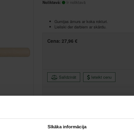
Noliktavā:
Ir noliktavā
Gumijas āmurs ar koka rokturi.
Lieliski der darbiem ar skārdu.
Cena:
27,96 €
Salīdzināt
Ieteikt cenu
Liepāja, Zemnieku iela 60, Liepāja
Saņemšana 1 
Centrālā noliktava, (uzzināt vairāk šeit, )
Citas noliktavas, (uzzināt vairāk šeit, )
Sīkāka informācija