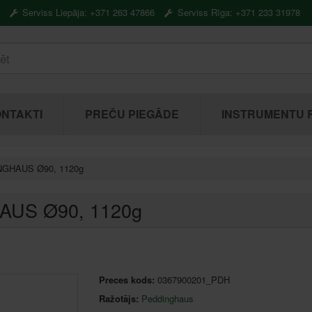
Serviss Liepāja: +371 263 47866
Serviss Rīga: +371 233 31978
NTAKTI
PREČU PIEGĀDE
INSTRUMENTU 
NGHAUS Ø90, 1120g
AUS Ø90, 1120g
Preces kods:
0367900201_PDH
Ražotājs:
Peddinghaus