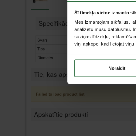
Šī tīmekļa vietne izmanto sīk
Specifikācija
Mēs izmantojam sīkfailus, lai
analizētu mūsu datplūsmu. In
saziņas līdzekļu, reklamēšana
Svars
1120 g
viņi apkopo, kad lietojat viņ
Tips
Gumijas āmuri
Diametrs
90 mm
Noraidīt
Tie, kas apskatīja šo preci, tāpat in
Failed to load product list.
Apskatītie produkti