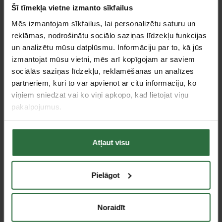
Šī tīmekļa vietne izmanto sīkfailus
Mēs izmantojam sīkfailus, lai personalizētu saturu un
reklāmas, nodrošinātu sociālo saziņas līdzekļu funkcijas
un analizētu mūsu datplūsmu. Informāciju par to, kā jūs
izmantojat mūsu vietni, mēs arī kopīgojam ar saviem
Plastmasas āmurs
Gumijas āmurs Ø 60, 550
sociālās saziņas līdzekļu, reklamēšanas un analīzes
PEDDINGHAUS 400g
g PEDDINGHAUS
partneriem, kuri to var apvienot ar citu informāciju, ko
24,93 €
13,27 €
viņiem sniedzat vai ko viņi apkopo, kad lietojat viņu
pakalpojumus.
Ir noliktavā
Ir noliktavā
Atļaut visu
Pielāgot
Noraidīt