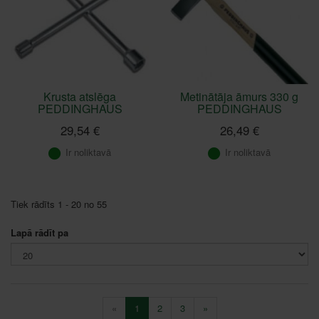
Krusta atslēga
Metinātāja āmurs 330 g
PEDDINGHAUS
PEDDINGHAUS
29,54 €
26,49 €
Ir noliktavā
Ir noliktavā
Tiek rādīts 1 - 20 no 55
Lapā rādīt pa
«
1
2
3
»