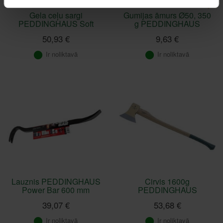
Gela ceļu sargi
Gumijas āmurs Ø50, 350
PEDDINGHAUS Soft
g PEDDINGHAUS
50,93 €
9,63 €
Ir noliktavā
Ir noliktavā
Lauznis PEDDINGHAUS
Cirvis 1600g
Power Bar 600 mm
PEDDINGHAUS
39,07 €
53,68 €
Ir noliktavā
Ir noliktavā