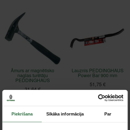
Āmurs ar magnētisko
Lauznis PEDDINGHAUS
naglas turētāju
Power Bar 900 mm
PEDDINGHAUS
51,75 €
31,64 €
Ir noliktavā
Ir noliktavā
Piekrišana
Sīkāka informācija
Par