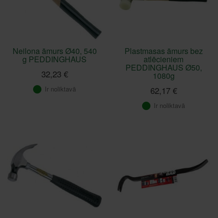
Neilona āmurs Ø40, 540
Plastmasas āmurs bez
g PEDDINGHAUS
atlēcieniem
PEDDINGHAUS Ø50,
32,23 €
1080g
Ir noliktavā
62,17 €
Ir noliktavā