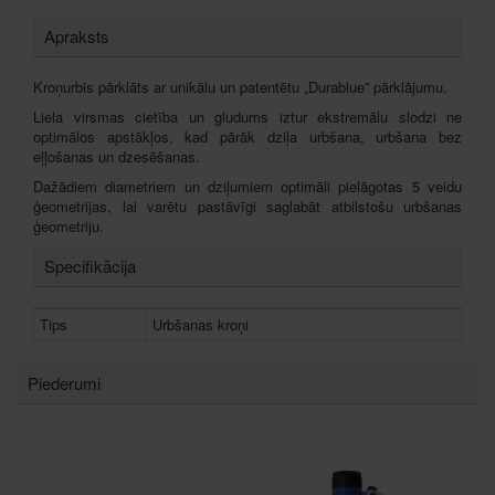
Apraksts
Kroņurbis pārklāts ar unikālu un patentētu „Durablue” pārklājumu.
Liela virsmas cietība un gludums iztur ekstremālu slodzi ne
optimālos apstākļos, kad pārāk dziļa urbšana, urbšana bez
eļļošanas un dzesēšanas.
Dažādiem diametriem un dziļumiem optimāli pielāgotas 5 veidu
ģeometrijas, lai varētu pastāvīgi saglabāt atbilstošu urbšanas
ģeometriju.
Specifikācija
Tips
Urbšanas kroņi
Piederumi