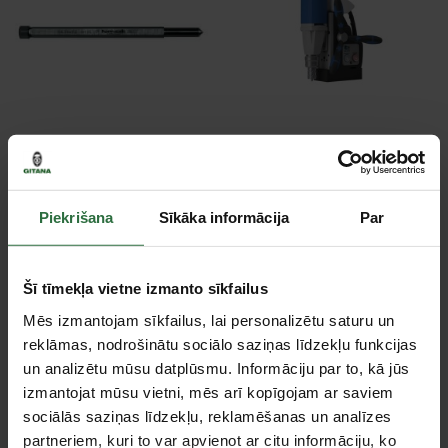
Centrēšanas adata
Magnētiskais urbšanas
KARNASCH 6,34 x 102
darba galds BDS MAB
mm, 2 gab
100
15,99 €
1 459,82 €
Piekrišana
Sīkāka informācija
Par
Ir noliktavā
Ir noliktavā
Šī tīmekļa vietne izmanto sīkfailus
Mēs izmantojam sīkfailus, lai personalizētu saturu un
reklāmas, nodrošinātu sociālo saziņas līdzekļu funkcijas
un analizētu mūsu datplūsmu. Informāciju par to, kā jūs
izmantojat mūsu vietni, mēs arī kopīgojam ar saviem
sociālās saziņas līdzekļu, reklamēšanas un analīzes
partneriem, kuri to var apvienot ar citu informāciju, ko