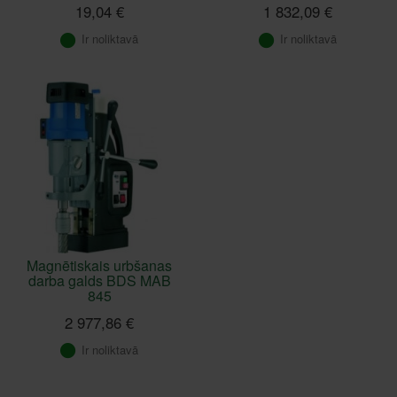
19,04 €
1 832,09 €
Ir noliktavā
Ir noliktavā
Magnētiskais urbšanas
darba galds BDS MAB
845
2 977,86 €
Ir noliktavā