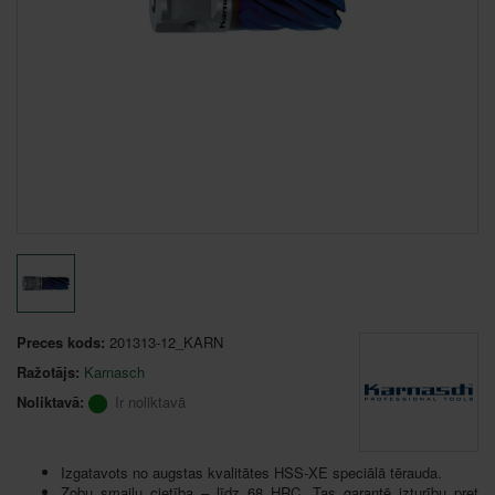
Preces kods:
201313-12_KARN
Ražotājs:
Karnasch
Noliktavā:
Ir noliktavā
Izgatavots no augstas kvalitātes HSS-XE speciālā tērauda.
Zobu smaiļu cietība – līdz 68 HRC. Tas garantē izturību pret