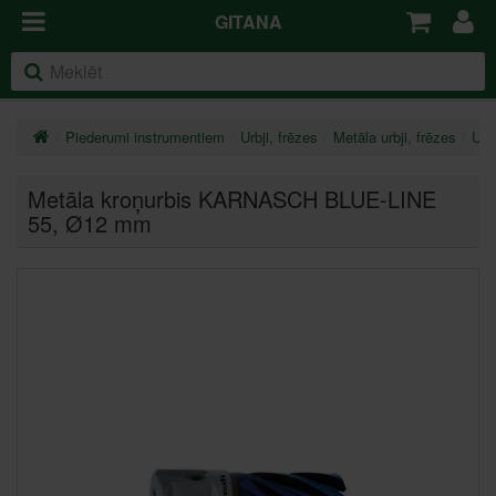
GITANA
Piederumi instrumentiem
Urbji, frēzes
Metāla urbji, frēzes
Urb
Metāla kroņurbis KARNASCH BLUE-LINE
55
, Ø12 mm