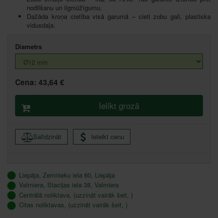
nodilšanu un ilgmūžīgumu.
Dažāda kroņa cietība visā garumā – cieti zobu gali, plastiska
vidusdaļa.
Diametrs
Cena:
43,64 €
Ielikt grozā
Salīdzināt
Ieteikt cenu
Liepāja, Zemnieku iela 60, Liepāja
Valmiera, Stacijas iela 38, Valmiera
Centrālā noliktava, (uzzināt vairāk šeit, )
Citas noliktavas, (uzzināt vairāk šeit, )