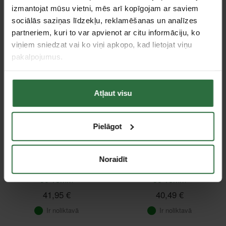
30 29mm
30 19mm
izmantojat mūsu vietni, mēs arī kopīgojam ar saviem
59,49 €
43,21 €
sociālās saziņas līdzekļu, reklamēšanas un analīzes
partneriem, kuri to var apvienot ar citu informāciju, ko
Ir noliktavā
Ir noliktavā
viņiem sniedzat vai ko viņi apkopo, kad lietojat viņu
pakalpojumus.
Saņemšana 1 stundas laikā
Saņemšana 1 stundas laikā
Atļaut visu
Pielāgot
Noraidīt
Metāla urbšanas frēze
Metāla urbšanas frēze
KARNASCH Blue-Line
KARNASCH Blue-Line
30 18mm
30 16mm
41,95 €
40,49 €
Ir noliktavā
Ir noliktavā