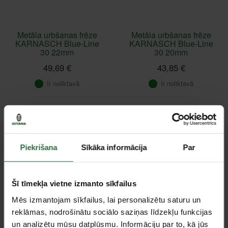
Metāla urbšanas frēze
Metāla urbšanas frēze
KARNASCH Blue-Line
KARNASCH Blue-Line
30 22mm
30 20mm
49,69 €
43,85 €
Ir noliktavā
Ir noliktavā
Saņemšana 1 stundas laikā
Saņemšana 1 stundas laikā
Piekrišana
Sīkāka informācija
Par
Šī tīmekļa vietne izmanto sīkfailus
Mēs izmantojam sīkfailus, lai personalizētu saturu un
reklāmas, nodrošinātu sociālo saziņas līdzekļu funkcijas
Metāla urbšanas frēze
Metāla urbšanas frēze
KARNASCH Blue-Line
KARNASCH Blue-Line
un analizētu mūsu datplūsmu. Informāciju par to, kā jūs