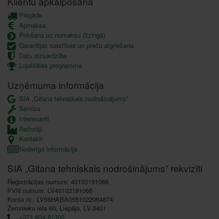
Klientu apkalpošana
Piegāde
Apmaksa
Pirkšana uz nomaksu (līzingā)
Garantijas saistības un preču atgriešana
Datu aizsardzība
Lojalitātes programma
Uzņēmuma informācija
SIA „Gitana tehniskais nodrošinājums”
Serviss
Interesanti
Ražotāji
Kontakti
Noderīga informācija
SIA „Gitana tehniskais nodrošinājums” rekvizīti
Reģistrācijas numurs: 40103191066
PVN numurs: LV40103191066
Konta nr.: LV66HABA0551022064874
Zemnieku iela 60, Liepāja, LV-3401
+371 634 81305