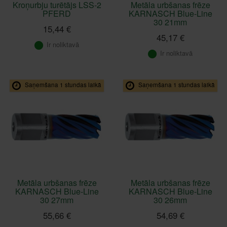
Kroņurbju turētājs LSS-2
Metāla urbšanas frēze
PFERD
KARNASCH Blue-Line
30 21mm
15,44 €
45,17 €
Ir noliktavā
Ir noliktavā
Saņemšana 1 stundas laikā
Saņemšana 1 stundas laikā
Metāla urbšanas frēze
Metāla urbšanas frēze
KARNASCH Blue-Line
KARNASCH Blue-Line
30 27mm
30 26mm
55,66 €
54,69 €