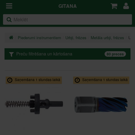
GITANA
Piederumi instrumentiem
Urbji, frēzes
Metāla urbji, frēzes
Urb
Preču filtrēšana un kārtošana
80 preces
Saņemšana 1 stundas laikā
Saņemšana 1 stundas laikā