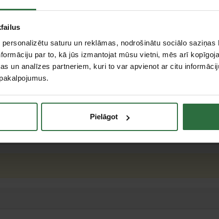
failus
 personalizētu saturu un reklāmas, nodrošinātu sociālo saziņas l
formāciju par to, kā jūs izmantojat mūsu vietni, mēs arī kopīgo
m
s un analīzes partneriem, kuri to var apvienot ar citu informācij
u pakalpojumus.
ax
s
Pielāgot
teresējās par...