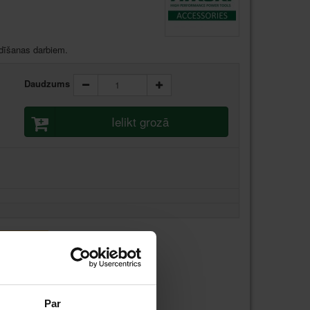
dīšanas darbiem.
Daudzums
Ielikt grozā
stundas laikā
 stundas laikā
Par