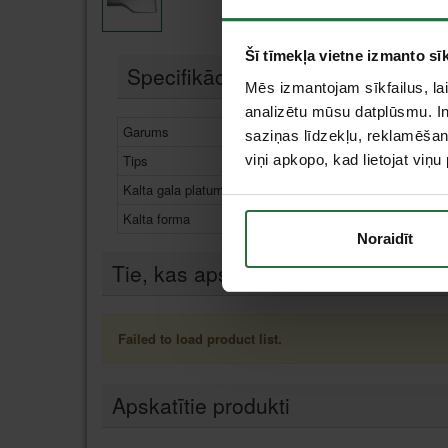
Šī tīmekļa vietne izmanto sīk
Specifikācija
Mēs izmantojam sīkfailus, lai
analizētu mūsu datplūsmu. In
Garums
300 m
saziņas līdzekļu, reklamēšana
Tips
viņi apkopo, kad lietojat viņ
SDS M
Kalta gala platums
80 mm
Kalta forma
Plakan
Noraidīt
Tie, kas apskatīja šo preci, tāpat in
Failed to load product list.
Apskatītie produkti