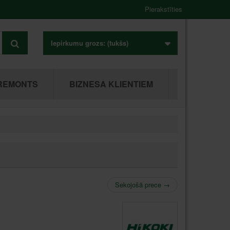
Pierakstīties
Iepirkumu grozs:
(tukšs)
REMONTS
BIZNESA KLIENTIEM
Sekojošā prece
→