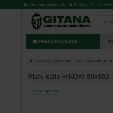
klientu.serviss@gitana.lv
E-veikals: +371 204 55504
PREČU KATALOGS
KO
Piederumi instrumentiem
Kalti
Plats kalts HiK
Plats kalts HiKOKI 80x30
←
Iepriekšējā prece