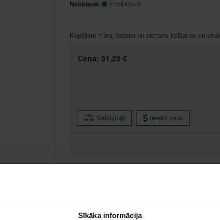
Noliktavā:
Ir noliktavā
Kopējiem mūra, betona un akmens kalšanas un skal
Cena:
31,29 €
Salīdzināt
Ieteikt cenu
Rīga, Ganību dambis 7A k-3, Rīga
Saņemšana 1 
Valmiera, Stacijas iela 38, Valmiera
Saņemšana 1
Centrālā noliktava, (uzzināt vairāk šeit, )
Citas noliktavas, (uzzināt vairāk šeit, )
Sīkāka informācija