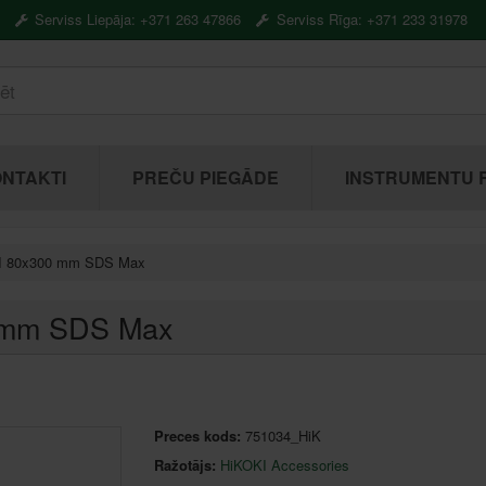
Serviss Liepāja: +371 263 47866
Serviss Rīga: +371 233 31978
NTAKTI
PREČU PIEGĀDE
INSTRUMENTU 
OKI 80x300 mm SDS Max
0 mm SDS Max
Preces kods:
751034_HiK
Ražotājs:
HiKOKI Accessories