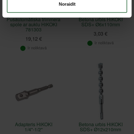
Noraidīt
Pusautomātiska trimmera
Betona urbis HiKOKI
spole ar auklu HiKOKI
SDS+ Ø6x110mm
781303
3,03 €
19,12 €
Ir noliktavā
Ir noliktavā
Adapteris HiKOKI
Betona urbis HiKOKI
1/4"-1/2"
SDS+ Ø12x210mm