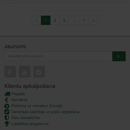
«
1
2
3
...
7
»
Jaunumi
Klientu apkalpošana
Piegāde
Apmaksa
Pirkšana uz nomaksu (līzingā)
Garantijas saistības un preču atgriešana
Datu aizsardzība
Lojalitātes programma