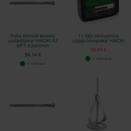
Koka skrūves terases
11 daļu skrūvgrieža
uzstādīšanai HiKOKI A2
uzgaļu komplekts HiKOKI
MFT 4,8x60mm
10,04 €
54,14 €
Ir noliktavā
Ir noliktavā