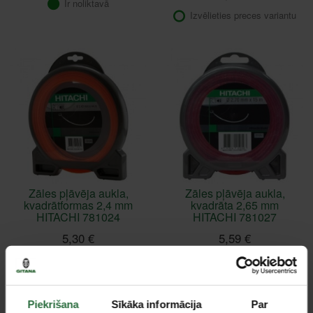
Ir noliktavā
Izvēlieties preces variantu
Zāles pļāvēja aukla,
Zāles pļāvēja aukla,
kvadrātformas 2,4 mm
kvadrāta 2,65 mm
HITACHI 781024
HITACHI 781027
5,30 €
5,59 €
Izvēlieties preces variantu
Izvēlieties preces variantu
Piekrišana
Sīkāka informācija
Par