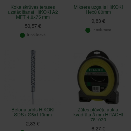
Koka skrūves terases
Miksera uzgalis HiKOKI
uzstādīšanai HiKOKI A2
Hex8 80mm
MFT 4,8x75 mm
9,83 €
50,57 €
Ir noliktavā
Ir noliktavā
Betona urbis HiKOKI
Zāles pļāvēja aukla,
SDS+ Ø5x110mm
kvadrāta 3 mm HITACHI
781030
2,83 €
6,27 €