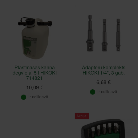
Plastmasas kanna
Adapteru komplekts
degvielai 5 l HIKOKI
HiKOKI 1/4", 3 gab.
714821
6,68 €
10,09 €
Ir noliktavā
Ir noliktavā
Akcija!