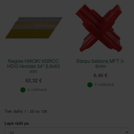
Naglas HiKOKI VGRCC
Starpu šablons MFT 3-
HDG rievotas 34° 2,8x63
6mm
mm
6,46 €
62,32 €
Ir noliktavā
Ir noliktavā
Tiek rādīts 1 - 20 no 138
Lapā rādīt pa