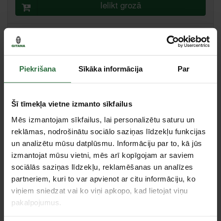
Ielikt grozā
Salīdzināt
Ieteikt cenu
Piekrišana
Sīkāka informācija
Par
Rīga, Ganību dambis 7A k-3, Rīga
Saņemšana 1 stundas laikā
Citas noliktavas, (uzzināt vairāk šeit, )
Šī tīmekļa vietne izmanto sīkfailus
Specifikācija
Mēs izmantojam sīkfailus, lai personalizētu saturu un
reklāmas, nodrošinātu sociālo saziņas līdzekļu funkcijas
Tips
Ķēde
un analizētu mūsu datplūsmu. Informāciju par to, kā jūs
izmantojat mūsu vietni, mēs arī kopīgojam ar saviem
sociālās saziņas līdzekļu, reklamēšanas un analīzes
Tie, kas apskatīja šo preci, tāpat interesējās par...
partneriem, kuri to var apvienot ar citu informāciju, ko
viņiem sniedzat vai ko viņi apkopo, kad lietojat viņu
Failed to load product list.
pakalpojumus.