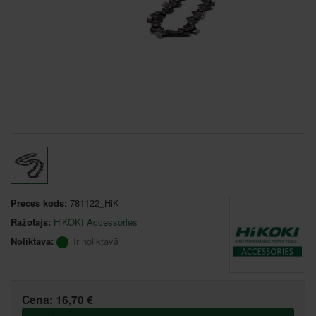
Preces kods:
781122_HiK
Ražotājs:
HiKOKI Accessories
Noliktavā:
Ir noliktavā
Cena:
16,70 €