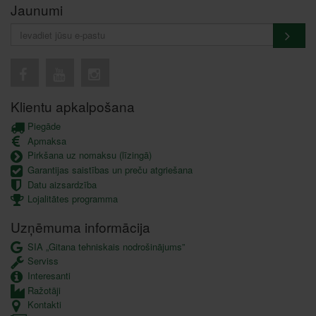
Jaunumi
Klientu apkalpošana
Piegāde
Apmaksa
Pirkšana uz nomaksu (līzingā)
Garantijas saistības un preču atgriešana
Datu aizsardzība
Lojalitātes programma
Uzņēmuma informācija
SIA „Gitana tehniskais nodrošinājums”
Serviss
Interesanti
Ražotāji
Kontakti