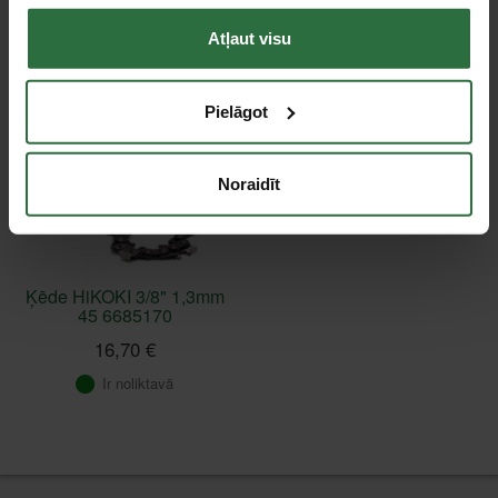
Apskatītie produkti
Atļaut visu
Pielāgot
Noraidīt
Ķēde HiKOKI 3/8" 1,3mm
45 6685170
16,70 €
Ir noliktavā