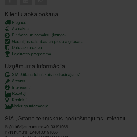
Klientu apkalpošana
Piegāde
Apmaksa
Pirkšana uz nomaksu (līzingā)
Garantijas saistības un preču atgriešana
Datu aizsardzība
Lojalitātes programma
Uzņēmuma informācija
SIA „Gitana tehniskais nodrošinājums”
Serviss
Interesanti
Ražotāji
Kontakti
Noderīga informācija
SIA „Gitana tehniskais nodrošinājums” rekvizīti
Reģistrācijas numurs: 40103191066
PVN numurs: LV40103191066