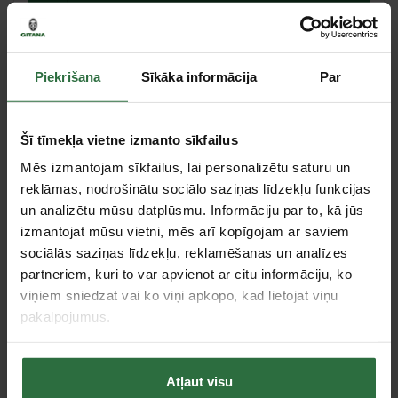
Ielikt grozā
Salīdzināt
Ieteikt cenu
Piekrišana
Sīkāka informācija
Par
Centrālā noliktava, (uzzināt vairāk šeit, )
Šī tīmekļa vietne izmanto sīkfailus
Mēs izmantojam sīkfailus, lai personalizētu saturu un
reklāmas, nodrošinātu sociālo saziņas līdzekļu funkcijas
Tie, kas apskatīja šo preci, tāpat interesējās par...
un analizētu mūsu datplūsmu. Informāciju par to, kā jūs
izmantojat mūsu vietni, mēs arī kopīgojam ar saviem
sociālās saziņas līdzekļu, reklamēšanas un analīzes
Failed to load product list.
partneriem, kuri to var apvienot ar citu informāciju, ko
viņiem sniedzat vai ko viņi apkopo, kad lietojat viņu
pakalpojumus.
Apskatītie produkti
Atļaut visu