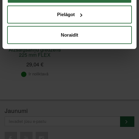
Pielāgot
Noraidīt
Aizsargsariņu gredzens
225 mm FLEX
29,04 €
Ir noliktavā
Jaunumi