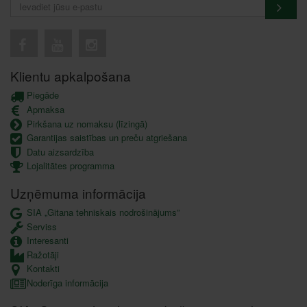
Klientu apkalpošana
Piegāde
Apmaksa
Pirkšana uz nomaksu (līzingā)
Garantijas saistības un preču atgriešana
Datu aizsardzība
Lojalitātes programma
Uzņēmuma informācija
SIA „Gitana tehniskais nodrošinājums”
Serviss
Interesanti
Ražotāji
Kontakti
Noderīga informācija