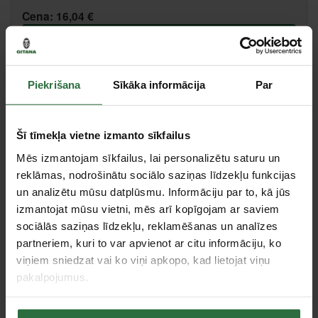
Cena:
16,04 €
Ielikt grozā
Salīdzināt
Ieteikt cenu
Piekrišana
Sīkāka informācija
Par
Šī tīmekļa vietne izmanto sīkfailus
Centrālā noliktava, (uzzināt vairāk šeit, )
Citas noliktavas, (uzzināt vairāk šeit, )
Mēs izmantojam sīkfailus, lai personalizētu saturu un
reklāmas, nodrošinātu sociālo saziņas līdzekļu funkcijas
un analizētu mūsu datplūsmu. Informāciju par to, kā jūs
izmantojat mūsu vietni, mēs arī kopīgojam ar saviem
Tie, kas apskatīja šo preci, tāpat interesējās par...
sociālās saziņas līdzekļu, reklamēšanas un analīzes
partneriem, kuri to var apvienot ar citu informāciju, ko
Failed to load product list.
viņiem sniedzat vai ko viņi apkopo, kad lietojat viņu
pakalpojumus.
Apskatītie produkti