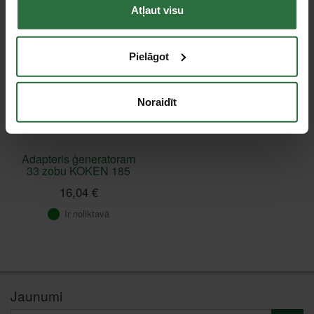
Atļaut visu
Pielāgot
Noraidīt
Adapteris ģeneratoram
33 zobu KOKEN 185
16,04 €
Ir noliktavā
Jaunumi