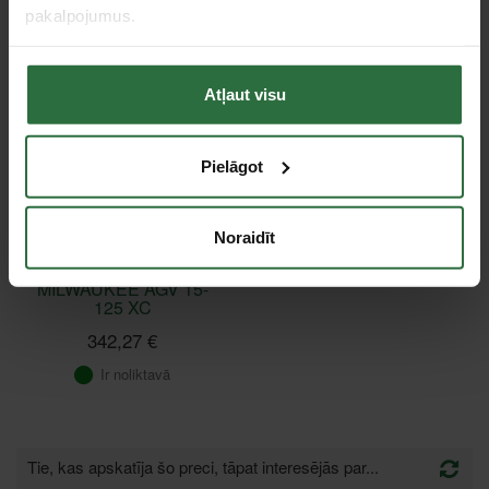
pakalpojumus.
Atļaut visu
Pielāgot
Noraidīt
Leņķa slīpmašīna
MILWAUKEE AGV 15-
125 XC
342,27 €
Ir noliktavā
Tie, kas apskatīja šo preci, tāpat interesējās par...