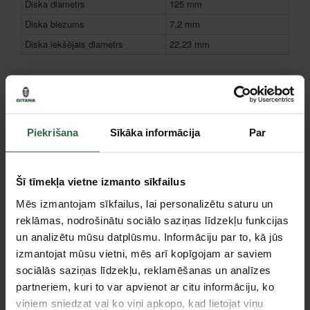
Diska diametrs
125 mm
Diska biezums
7,2 mm
Diska iekšējais diametrs
22,23 mm
Piederumi
Akcija!
Akcija!
Piekrišana
Sīkāka informācija
Par
Šī tīmekļa vietne izmanto sīkfailus
Mēs izmantojam sīkfailus, lai personalizētu saturu un
reklāmas, nodrošinātu sociālo saziņas līdzekļu funkcijas
un analizētu mūsu datplūsmu. Informāciju par to, kā jūs
Leņķa slīpmašīna
Leņķa slīpmašīna
izmantojat mūsu vietni, mēs arī kopīgojam ar saviem
MILWAUKEE AG 10-125
MAKITA 9558HNR
sociālās saziņas līdzekļu, reklamēšanas un analīzes
75,00 €
79,00 €
partneriem, kuri to var apvienot ar citu informāciju, ko
viņiem sniedzat vai ko viņi apkopo, kad lietojat viņu
Ir noliktavā
Ir noliktavā