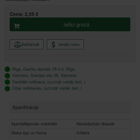
Cena:
2,35 €
Ielikt grozā
Salīdzināt
Ieteikt cenu
Rīga, Ganību dambis 7A k-3, Rīga
Valmiera, Stacijas iela 38, Valmiera
Centrālā noliktava, (uzzināt vairāk šeit, )
Citas noliktavas, (uzzināt vairāk šeit, )
Specifikācija
Apstrādājamais materiāls
Nerūsējošais tērauds
Diska tips un forma
Izliekts