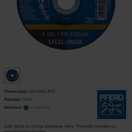
Preces kods:
62012640_PFE
Ražotājs:
Pferd
Noliktavā:
Ir noliktavā
Īpaši ražīgs un izturīgs slīpēšanas disks. Piemērots tēraudam un
nerūsējošajam tēraudam.